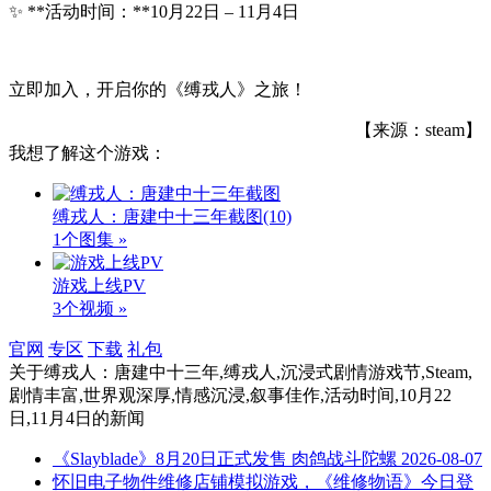
✨ **活动时间：**10月22日 – 11月4日
立即加入，开启你的《缚戎人》之旅！
【来源：steam】
我想了解这个游戏：
缚戎人：唐建中十三年截图
(10)
1个图集 »
游戏上线PV
3个视频 »
官网
专区
下载
礼包
关于
缚戎人：唐建中十三年,缚戎人,沉浸式剧情游戏节,Steam,
剧情丰富,世界观深厚,情感沉浸,叙事佳作,活动时间,10月22
日,11月4日
的新闻
《Slayblade》8月20日正式发售 肉鸽战斗陀螺
2026-08-07
怀旧电子物件维修店铺模拟游戏，《维修物语》今日登