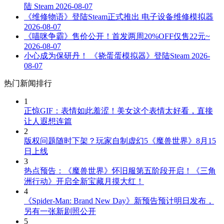
陆 Steam
2026-08-07
《维修物语》登陆Steam正式推出 电子设备维修模拟器
2026-08-07
《喵咪争霸》售价公开！首发两周20%OFF仅售22元~
2026-08-07
小心成为保研丹！ 《挠蛋蛋模拟器》登陆Steam
2026-
08-07
热门新闻排行
1
正惊GIF：表情如此羞涩！美女这个表情太好看，直接
让人遐想连篇
2
版权问题随时下架？玩家自制虚幻5《魔兽世界》8月15
日上线
3
热点预告：《魔兽世界》怀旧服第五阶段开启！《三角
洲行动》开启全新宝藏月摸大红！
4
《Spider-Man: Brand New Day》新预告预计明日发布，
另有一张新剧照公开
5