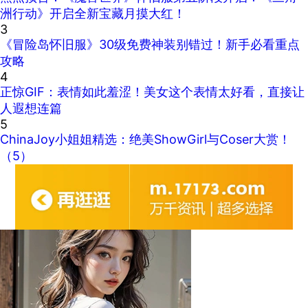
洲行动》开启全新宝藏月摸大红！
3
《冒险岛怀旧服》30级免费神装别错过！新手必看重点
攻略
4
正惊GIF：表情如此羞涩！美女这个表情太好看，直接让
人遐想连篇
5
ChinaJoy小姐姐精选：绝美ShowGirl与Coser大赏！
（5）