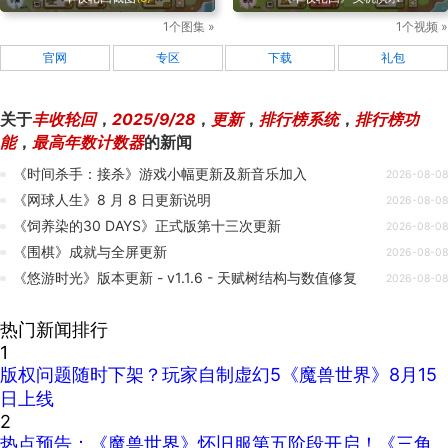
1个图集 »
1个视频 »
官网
专区
下载
礼包
关于
丰收轮回
，
2025/9/28
，
更新
，
排行榜系统
，
排行榜功
能
，
最高年数计数器
的新闻
《时间杀手：接杀》游戏小幅更新及新音乐加入
2026-08-08
《网球人生》8 月 8 日更新说明
2026-08-08
《饲养染的30 DAYS》正式版第十三次更新
2026-08-08
《围棋》成就与全屏更新
2026-08-08
《悠游时光》版本更新 - v1.1.6 - 天赋树结构与数值修复
2026-08-08
热门新闻排行
1
版权问题随时下架？玩家自制虚幻5《魔兽世界》8月15
日上线
2
热点预告：《魔兽世界》怀旧服第五阶段开启！《三角