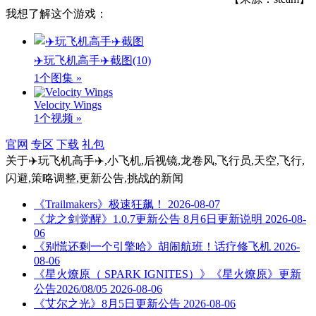
我想了解这个游戏：
✈️玩飞机高手✈️截图
(10)
1个图集 »
Velocity Wings
1个视频 »
官网
专区
下载
礼包
关于
✈️玩飞机高手✈️,小飞机,后视镜,龙卷风,飞行员,天空,飞行,
闪避,策略调整,更新公告,挑战
的新闻
《Trailmakers》极速狂飙！
2026-08-07
《龙之剑觉醒》1.0.7更新公告 8月6日更新说明
2026-08-
06
《别慌还剩一个引擎哈》胡闹航班！话疗修飞机
2026-
08-06
《星火燎原（ SPARK IGNITES）》《星火燎原》更新
公告2026/08/05
2026-08-06
《艾尔之光》8月5日更新公告
2026-08-06