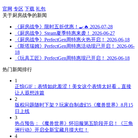
官网
专区
下载
礼包
关于
厨房战争
的新闻
《厨房战争》限时五折优惠！🍳🔥
2026-07-28
《厨房战争》Steam夏季特惠来袭！
2026-06-27
《厨房战争》PerfectGen周特惠火热开启！
2026-06-18
《斯塔瑞姆》PerfectGen周特惠活动现已开启！
2026-06-
18
《玩具工匠》PerfectGen周特惠现已开启！
2026-06-18
热门新闻排行
1
正惊GIF：表情如此羞涩！美女这个表情太好看，直接
让人遐想连篇
2
版权问题随时下架？玩家自制虚幻5《魔兽世界》8月15
日上线
3
热点预告：《魔兽世界》怀旧服第五阶段开启！《三角
洲行动》开启全新宝藏月摸大红！
4