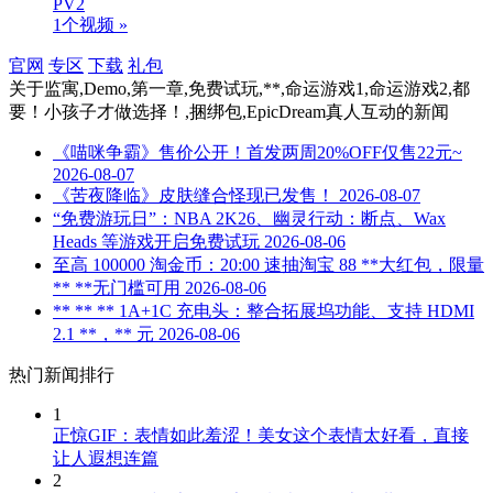
PV2
1个视频 »
官网
专区
下载
礼包
关于
监寓,Demo,第一章,免费试玩,**,命运游戏1,命运游戏2,都
要！小孩子才做选择！,捆绑包,EpicDream真人互动
的新闻
《喵咪争霸》售价公开！首发两周20%OFF仅售22元~
2026-08-07
《苦夜降临》皮肤缝合怪现已发售！
2026-08-07
“免费游玩日”：NBA 2K26、幽灵行动：断点、Wax
Heads 等游戏开启免费试玩
2026-08-06
至高 100000 淘金币：20:00 速抽淘宝 88 **大红包，限量
** **无门槛可用
2026-08-06
** ** ** 1A+1C 充电头：整合拓展坞功能、支持 HDMI
2.1 **，** 元
2026-08-06
热门新闻排行
1
正惊GIF：表情如此羞涩！美女这个表情太好看，直接
让人遐想连篇
2