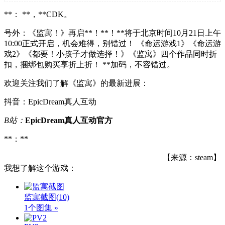
**： **，**CDK。
号外：《监寓！》再启**！**！**将于北京时间10月21日上午
10:00正式开启，机会难得，别错过！ 《命运游戏1》《命运游
戏2》《都要！小孩子才做选择！》《监寓》四个作品同时折
扣，捆绑包购买享折上折！ **加码，不容错过。
欢迎关注我们了解《监寓》的最新进展：
抖音：EpicDream真人互动
B站：
EpicDream真人互动官方
**：**
【来源：steam】
我想了解这个游戏：
监寓截图
(10)
1个图集 »