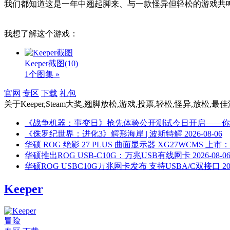
我们都知道这是一年中翘起脚来、与一款怪异但轻松的游戏共
我想了解这个游戏：
Keeper截图
(10)
1个图集 »
官网
专区
下载
礼包
关于
Keeper,Steam大奖,翘脚放松,游戏,投票,轻松,怪异,放松,最
《战争机器：事变日》抢先体验公开测试今日开启——你
《侏罗纪世界：进化3》鳄形海岸 | 波斯特鳄
2026-08-06
华硕 ROG 绝影 27 PLUS 曲面显示器 XG27WCMS 上市：2K
华硕推出ROG USB-C10G：万兆USB有线网卡
2026-08-0
华硕ROG USBC10G万兆网卡发布 支持USBA/C双接口
20
Keeper
冒险