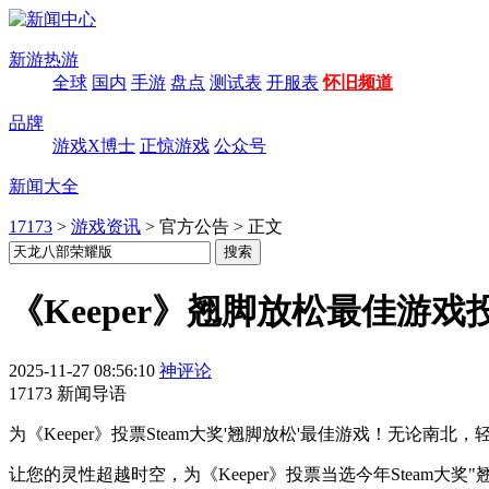
新游热游
全球
国内
手游
盘点
测试表
开服表
怀旧频道
品牌
游戏X博士
正惊游戏
公众号
新闻大全
17173
>
游戏资讯
>
官方公告
>
正文
《Keeper》翘脚放松最佳游戏
2025-11-27 08:56:10
神评论
17173 新闻导语
为《Keeper》投票Steam大奖'翘脚放松'最佳游戏！无论南
让您的灵性超越时空，为《Keeper》投票当选今年Stea