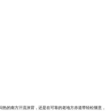
，在闷热的南方汗流浃背，还是在可靠的老地方赤道带轻松惬意，