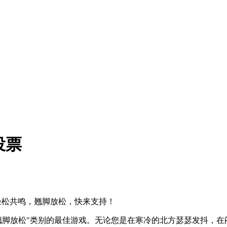
投票
北，轻松共鸣，翘脚放松，快来支持！
m大奖"翘脚放松"类别的最佳游戏。无论您是在寒冷的北方瑟瑟发抖