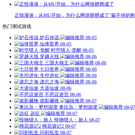
正惊漫谈：从MU开始，为什么网游翅膀成了"躲不掉的刚
热门测试游戏
炉石传说
08-05
仙侠世界
08-05
时空猎人·觉醒
08-05
穿越火线
08-06
三国大领主
08-06
七日世界
08-06
失控进化
08-06
遗忘之海
08-06
大道仙途
08-06
不思议迷宫
08-06
诡影藏锋
08-07
奥比岛：梦想国度
08-0
远征
08-07
怪物猎人：旅人
08-07
桃花源记2
08-07
问剑长生
08-07