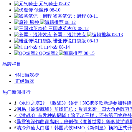
元气骑士
08-07
伏魔传
08-10
盗墓笔记：启程
08-11
原神
08-12
三国戏英杰传
08-12
苍翼：混沌效应
08-13
诺亚传说口袋版
08-13
仙山小农
08-14
QQ炫舞2
08-15
品牌栏目
怀旧游戏榜
正经游戏
热门新闻排行
1
《永恒之塔2》《激战3》领衔！NC携多款新游参加科隆
2
网易《诡影藏锋》前瞻汇总：首测来袭，四大角色阵容
3
《激战3》首发种族揭晓！除了老三样，还有第四物种
4
暴雪资深作曲家离职，曾创作《魔兽世界》等多款游戏
5
清冷剑仙大白腿！韩国武侠MMO《新剑皇》预约正式