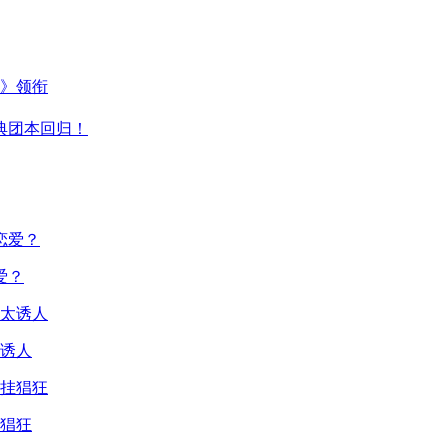
主》领衔
典团本回归！
爱？
诱人
猖狂