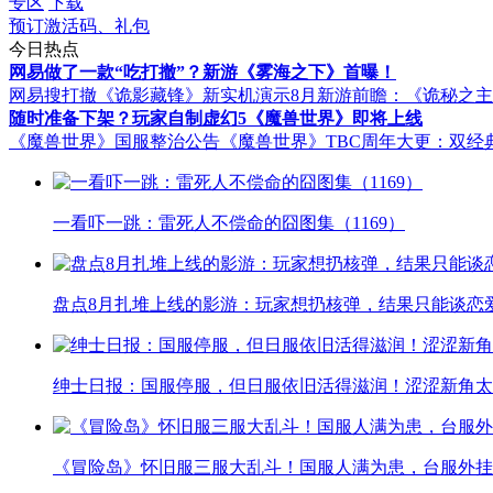
专区
下载
预订激活码、礼包
今日热点
网易做了一款“吃打撤”？新游《雾海之下》首曝！
网易搜打撤《诡影藏锋》新实机演示
8月新游前瞻：《诡秘之
随时准备下架？玩家自制虚幻5《魔兽世界》即将上线
《魔兽世界》国服整治公告
《魔兽世界》TBC周年大更：双经
一看吓一跳：雷死人不偿命的囧图集（1169）
盘点8月扎堆上线的影游：玩家想扔核弹，结果只能谈恋
绅士日报：国服停服，但日服依旧活得滋润！涩涩新角太
《冒险岛》怀旧服三服大乱斗！国服人满为患，台服外挂