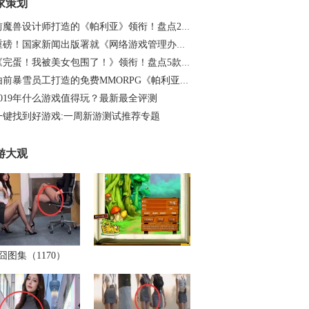
家策划
前魔兽设计师打造的《帕利亚》领衔！盘点20…
重磅！国家新闻出版署就《网络游戏管理办法…
《完蛋！我被美女包围了！》领衔！盘点5款…
由前暴雪员工打造的免费MMORPG《帕利亚》如…
2019年什么游戏值得玩？最新最全评测
一键找到好游戏:一周新游测试推荐专题
游大观
囧图集（1170）