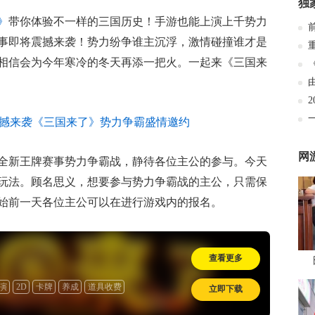
独
》
带你体验不一样的三国历史！手游也能上演上千势力
事即将震撼来袭！势力纷争谁主沉浮，激情碰撞谁才是
相信会为今年寒冷的冬天再添一把火。一起来《三国来
网
全新王牌赛事势力争霸战，静待各位主公的参与。今天
玩法。顾名思义，想要参与势力争霸战的主公，只需保
始前一天各位主公可以在进行游戏内的报名。
查看更多
演
2D
卡牌
养成
道具收费
立即下载