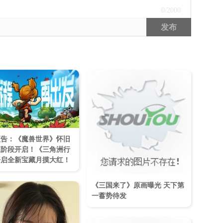
0
/2000
发布
预告：《魔兽世界》怀旧
五阶段开启！《三角洲行
开启全新宝藏月摸大红！
《三国来了》原画曝光 天下第
一蓄势待发