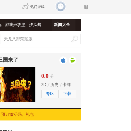
热门游戏
玩
游戏姬攻堡
汐瓜酱
新闻大全
DNF
传奇4
剑网3旗舰版
新天龙八部
三国来了
自由
诛仙世界
新仙侠5
0.0
分
2D
历史
卡牌
专区
下载
预订激活码、礼包