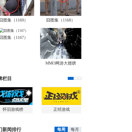
囧图集（1169）
囧图集（1168）
囧图集（1167）
MMO网游大翅膀
牌栏目
怀旧游戏榜
正经游戏
门新闻排行
每周
每月