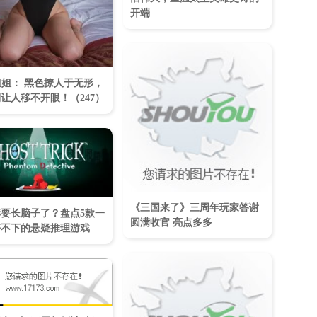
开端
姐姐： 黑色撩人于无形，
让人移不开眼！​（247）
《三国来了》三周年玩家答谢
要长脑子了？盘点5款一
圆满收官 亮点多多
停不下的悬疑推理游戏