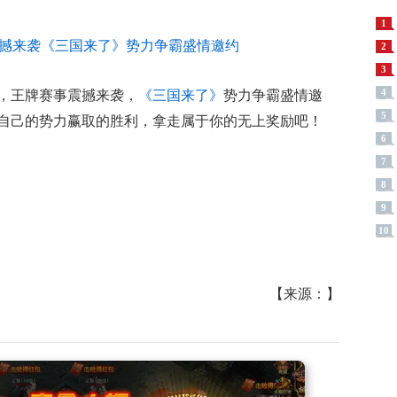
1
2
3
4
，王牌赛事震撼来袭，
《三国来了》
势力争霸盛情邀
5
自己的势力赢取的胜利，拿走属于你的无上奖励吧！
6
7
8
9
10
【来源：】