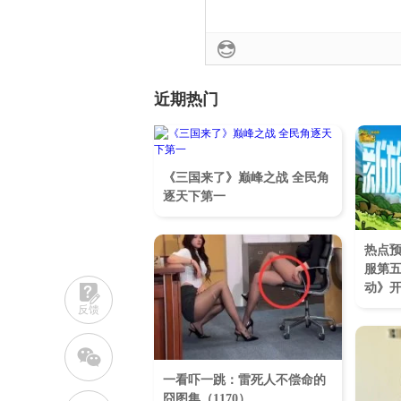
近期热门
《三国来了》巅峰之战 全民角
逐天下第一
热点
服第
动》
反馈
w
一看吓一跳：雷死人不偿命的
囧图集（1170）