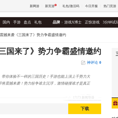
新网游
新页游
礼包/激活码
今日开服
热门页游
国内
手游
盘点
礼包
品牌
游戏X博士
正惊游戏
3分钟试
魔兽
震撼来袭《三国来了》势力争霸盛情邀约
天堂
三国来了》势力争霸盛情邀约
神评论
0
王权与
》带你体验不一样的三国历史！手游也能上演上千势力大
即将震撼来袭！势力纷争谁主沉浮，激情碰撞谁才是真正
17173 新闻导语
下载