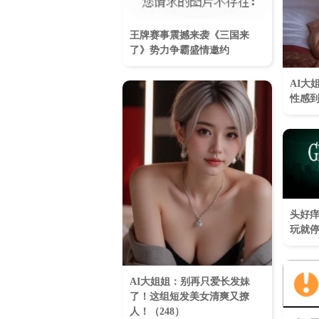
王牌赛事震撼来袭《三国来
了》势力争霸盛情邀约
AI大
性感到
头好痒
玩就
AI大姐姐：别再只爱长发妹
了！这组短发美女清爽又撩
人！（248）