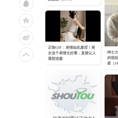
q
z
t
正惊GIF：表情如此羞涩！美
绅士
女这个表情太好看，直接让人
的现役
遐想连篇
星（1