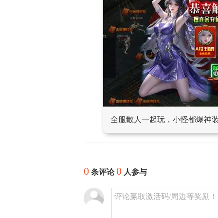
全服散人一起玩，小怪都爆神
0
0
条评论
人参与
评论赢取激活码/周边等奖励！加群