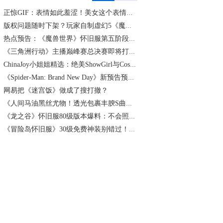
正惊GIF：表情如此羞涩！美女这个表情太好看，直接让人遐想连篇
版权问题随时下架？玩家自制虚幻5《魔兽世界》8月15日上线
热点预告：《魔兽世界》怀旧服第五阶段开启！《三角洲行动》开启全新宝藏月摸大红！
《三角洲行动》主播巅峰赛总决赛即将打响！8月2日，群星汇聚，新王加冕！
ChinaJoy小姐姐精选：绝美ShowGirl与Coser大赏！（5）
《Spider-Man: Brand New Day》新预告预计明日发布，另有一张新剧照公开
网易把《迷宫饭》做成了搜打撤？
《人间马油黑丝尤物！透光包裹丰腴S曲线腰臀比0.7！简杜Q弹蛮腰裹马油丝の致命诱惑》
《龙之谷》怀旧服80级版本爆料：不会照搬正式服，这次要玩点不一样的
《冒险岛怀旧服》30级免费神装别错过！新手必看重点攻略