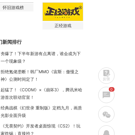
怀旧游戏榜
正经游戏
门新闻排行
夯爆了！下半年新游有点离谱，谁会成为下
一个现象级？
拒绝氪佬垄断！韩厂MMO《宙斯：傲慢之
反馈
神》公测时间定了！
0
起猛了！《CODM》×《崩坏3》，腾讯米哈
游首次联动官宣！
经典战棋《幻世录 重制版》定档九月，画质
w
光影全面升级
《无畏契约》开发者桌面惊现《CS2》！玩
q
家炸锅：直接抄？