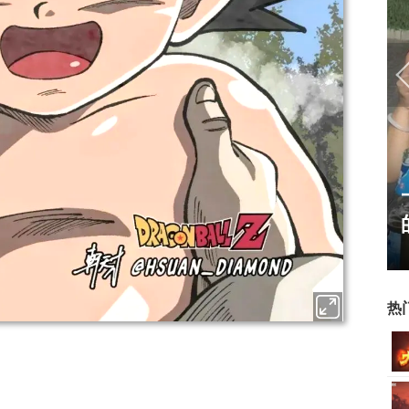
典 争霸赛大区火
一看吓一跳：雷死人不偿
的囧图集（1170）
热