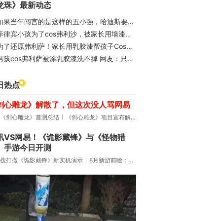
龙珠》最新动态
如果当年闯宫的是这样的五小强，哈迪斯要连夜删号跑路了
菲律宾小孩为了cos弗利沙，被家长用墙漆刷满全身：然后洗不掉了？
为了还原弗利萨！家长用乳胶漆帮孩子Cos弗利萨，结果完全洗不掉
男孩cos弗利萨被涂乳胶漆洗不掉 网友：只能靠龙珠了
日热点
剑心雕龙》解散了，但这次没人骂网易
《剑心雕龙》首测总结
《剑心雕龙》项目宣布解散
讯VS网易！《诡影藏锋》与《怪物猎
》手游今日开测
搜打撤《诡影藏锋》新实机演示
8月新游前瞻：《诡秘之主》领衔