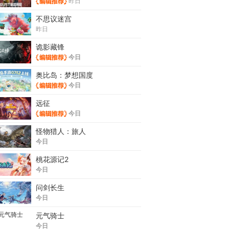
昨日
不思议迷宫
昨日
诡影藏锋
今日
奥比岛：梦想国度
今日
远征
今日
怪物猎人：旅人
今日
桃花源记2
今日
问剑长生
今日
元气骑士
今日