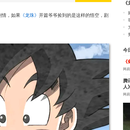
《
洞剧情，如果
《龙珠》
开篇爷爷捡到的是这样的悟空，剧
今
《
网易
腾
人
网易