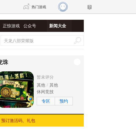
热门游戏
正惊游戏
公众号
新闻大全
DNF
传奇4
剑网3旗舰版
新天龙八部
龙珠
自由
诛仙世界
新仙侠5
暂未评分
其他
其他
休闲竞技
专区
预约
预订激活码、礼包