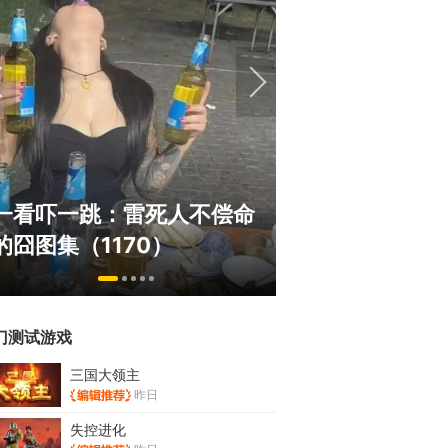
绅士日报：国游泳装皮涩度
巅峰在线
命
拉爆了！大雷熟女上演蒙眼
游，如今
play
来了！
门测试游戏
三国大领主
昨日
失控进化