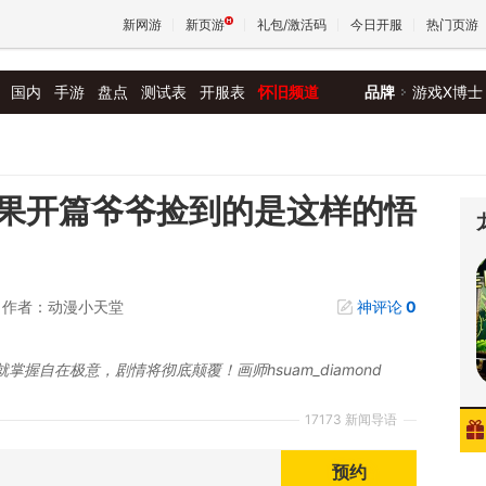
新网游
新页游
礼包/激活码
今日开服
热门页游
国内
手游
盘点
测试表
开服表
怀旧频道
品牌
游戏X博士
魔兽
天堂
果开篇爷爷捡到的是这样的悟
王权与
作者：动漫小天堂
神评论
0
握自在极意，剧情将彻底颠覆！画师hsuam_diamond
17173 新闻导语
预约