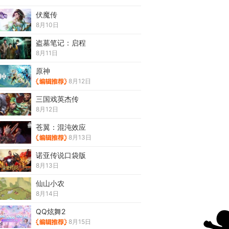
伏魔传
8月10日
盗墓笔记：启程
8月11日
原神
8月12日
三国戏英杰传
8月12日
苍翼：混沌效应
8月13日
诺亚传说口袋版
8月13日
仙山小农
8月14日
QQ炫舞2
8月15日