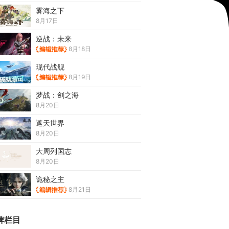
雾海之下
8月17日
逆战：未来
8月18日
现代战舰
8月19日
梦战：剑之海
8月20日
遮天世界
8月20日
大周列国志
8月20日
诡秘之主
8月21日
牌栏目