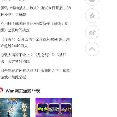
腾讯《怪物猎人：旅人》测试今日开启，38
z
种怪物可供挑战
不用肝！韩国轻量化MMO新作《日蚀：觉
醒》公测时间确定
t
《传奇4》公开五周年全球献礼视频 累计用
户超过2440万人
泳装太清凉不让上？《龙之剑》DLC被和
谐，官方紧急滑跪
回合制端游还有活路？巨头垄断之下，这款
游戏却如此坚挺！
Wan网页游戏**玩