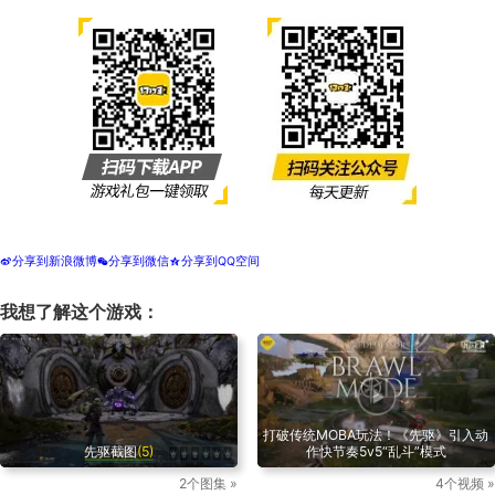
分享到新浪微博
分享到微信
分享到QQ空间
t
w
z
我想了解这个游戏：
打破传统MOBA玩法！《先驱》引入动
先驱截图
(5)
作快节奏5v5“乱斗”模式
2个图集 »
4个视频 »