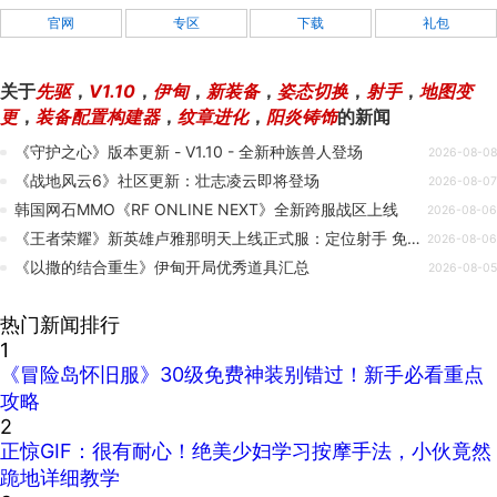
官网
专区
下载
礼包
关于
先驱
，
V1.10
，
伊甸
，
新装备
，
姿态切换
，
射手
，
地图变
更
，
装备配置构建器
，
纹章进化
，
阳炎铸饰
的新闻
《守护之心》版本更新 - V1.10 - 全新种族兽人登场
2026-08-08
《战地风云6》社区更新：壮志凌云即将登场
2026-08-07
韩国网石MMO《RF ONLINE NEXT》全新跨服战区上线
2026-08-06
《王者荣耀》新英雄卢雅那明天上线正式服：定位射手 免费得
2026-08-06
《以撒的结合重生》伊甸开局优秀道具汇总
2026-08-05
热门新闻排行
1
《冒险岛怀旧服》30级免费神装别错过！新手必看重点
攻略
2
正惊GIF：很有耐心！绝美少妇学习按摩手法，小伙竟然
跪地详细教学