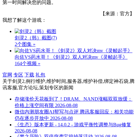
第一时间解决您的问题。
【来源：官方】
我想了解这个游戏：
剑灵2（韩）截图
(7)
2个图集 »
向佐VS药水哥！《剑灵2》双人对决mv《灵帧起手》
164个视频 »
官网
专区
下载
礼包
关于
剑灵2,例行维护,维护时间,服务器,维护补偿,绑定神石袋,腾
讯客服,官方论坛,策划专区
的新闻
存储涨价天花板到了！DRAM、NAND涨幅双双放缓：
价格上涨空间有限
2026-08-08
微信内测朋友圈AI帮写与点评 腾讯客服回应：相关功能
仍在逐步开放中
2026-08-08
《生态》版本更新 - 14.0.2 - 游戏平衡性调整与Bug修复
2026-08-08
《梦之历险》双倍突袭宝箱掉落活动
2026-08-08