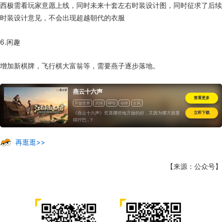
西极需看玩家意愿上线，同时未来十套左右时装设计图，同时征求了后续
时装设计意见，不会出现超越朝代的衣服
6.闲趣
增加新棋牌，飞行棋大富翁等，需要燕子逐步落地。
燕云十六声
查看更多
开放世界
武侠
RPG
动作
古风
《燕云十六声》究竟哪些地方做的好，又因为哪方面显
立即下载
得拧巴..？
再逛逛>>
【来源：公众号】