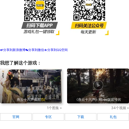
分享到新浪微博
分享到微信
分享到QQ空间
t
w
z
我想了解这个游戏：
燕云十六声截图
(5)
《燕云十六声》Xbox版宣传片
1个图集 »
34个视频 »
官网
专区
下载
礼包