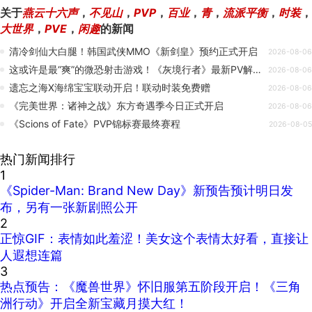
关于
燕云十六声
，
不见山
，
PVP
，
百业
，
青
，
流派平衡
，
时装
，
大世界
，
PVE
，
闲趣
的新闻
清冷剑仙大白腿！韩国武侠MMO《新剑皇》预约正式开启
2026-08-06
这或许是最“爽”的微恐射击游戏！《灰境行者》最新PV解析！
2026-08-06
遗忘之海X海绵宝宝联动开启！联动时装免费赠
2026-08-06
《完美世界：诸神之战》东方奇遇季今日正式开启
2026-08-06
《Scions of Fate》PVP锦标赛最终赛程
2026-08-05
热门新闻排行
1
《Spider-Man: Brand New Day》新预告预计明日发
布，另有一张新剧照公开
2
正惊GIF：表情如此羞涩！美女这个表情太好看，直接让
人遐想连篇
3
热点预告：《魔兽世界》怀旧服第五阶段开启！《三角
洲行动》开启全新宝藏月摸大红！