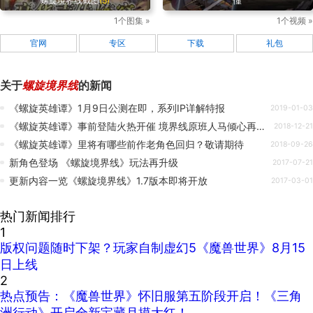
螺旋境界线截图
(5)
懂
1个图集 »
1个视频 »
官网
专区
下载
礼包
关于
螺旋境界线
的新闻
《螺旋英雄谭》1月9日公测在即，系列IP详解特报
2019-01-03
《螺旋英雄谭》事前登陆火热开催 境界线原班人马倾心再现新冒险
2018-12-21
《螺旋英雄谭》里将有哪些前作老角色回归？敬请期待
2018-09-26
新角色登场 《螺旋境界线》玩法再升级
2017-07-21
更新内容一览《螺旋境界线》1.7版本即将开放
2017-03-01
热门新闻排行
1
版权问题随时下架？玩家自制虚幻5《魔兽世界》8月15
日上线
2
热点预告：《魔兽世界》怀旧服第五阶段开启！《三角
洲行动》开启全新宝藏月摸大红！