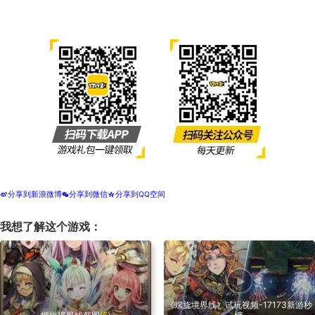
分享到新浪微博
分享到微信
分享到QQ空间
t
w
z
我想了解这个游戏：
《螺旋境界线》试玩视频-17173新游秒