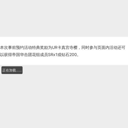
本次事前预约活动特典奖励为UR卡真宫寺樱，同时参与页面内活动还可
以获得帝国华击团花组成员SRx1或钻石200。
正在加载……