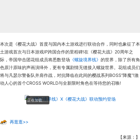
本次是《樱花大战》首度与国内本土游戏进行联动合作，同时也象征了本
土游戏首次与日本游戏IP跨国合作的里程碑!在《樱花大战》20周年之
际，帝国华击团花组成员将悉数登场
《螺旋境界线》
的世界，除了所有角
色原汁原味的声画演绎外，更有专属剧情无缝接入螺旋世界。花组成员们
将与凡瑟尔警备队并肩作战，对抗降临在此间的樱战系列BOSS“降魔”!激
动人心的首个CROSS WORLD与全新限时角色在等待您的召唤!
正在加载……
再逛逛>>
【来源：】