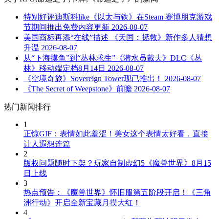
特别好评迪斯科like《以太与铁》在Steam 赛博朋克游戏
节期间推出免费内容更新
2026-08-07
美国商标再添“在线”描述 《天国：拯救》新作多人猜想
升温
2026-08-07
从“下海摸鱼”到“丛林求生”《潜水员戴夫》DLC《丛
林》移动端定档8月14日
2026-08-07
《空境奇旅》Sovereign Tower现已推出！
2026-08-07
《The Secret of Weepstone》前瞻
2026-08-07
热门新闻排行
1
正惊GIF：表情如此羞涩！美女这个表情太好看，直接
让人遐想连篇
2
版权问题随时下架？玩家自制虚幻5《魔兽世界》8月15
日上线
3
热点预告：《魔兽世界》怀旧服第五阶段开启！《三角
洲行动》开启全新宝藏月摸大红！
4