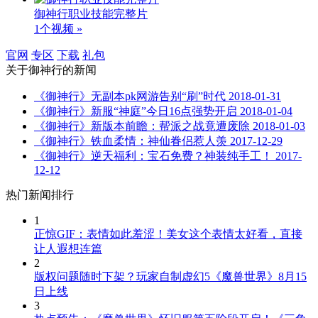
御神行职业技能完整片
1个视频 »
官网
专区
下载
礼包
关于
御神行
的新闻
《御神行》无副本pk网游告别“刷”时代
2018-01-31
《御神行》新服“神庭”今日16点强势开启
2018-01-04
《御神行》新版本前瞻：帮派之战竟遭废除
2018-01-03
《御神行》铁血柔情：神仙眷侣惹人羡
2017-12-29
《御神行》逆天福利：宝石免费？神装纯手工！
2017-
12-12
热门新闻排行
1
正惊GIF：表情如此羞涩！美女这个表情太好看，直接
让人遐想连篇
2
版权问题随时下架？玩家自制虚幻5《魔兽世界》8月15
日上线
3