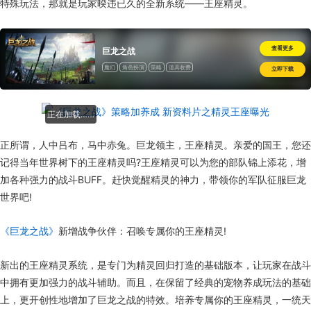
特殊玩法，那就是玩家暌违已久的全新系统——王座精灵。
查看更多
巨龙之战
魔幻
角色扮演
策略
道具收费
立即下载
正在加载……
正所谓，人中吕布，马中赤兔。巨龙领主，王座精灵。亲爱的国王，您还
记得当年世界树下的王座精灵吗?王座精灵可以为您的部队锦上添花，增
加各种强力的战斗BUFF。赶快觉醒精灵的神力，带领你的军队征服巨龙
世界吧!
《巨龙之战》
新增战争伙伴：召唤专属你的王座精灵!
新出的王座精灵系统，是专门为精灵回归打造的基础版本，让玩家在战斗
中拥有更加强力的战斗辅助。而且，在保留了经典的宠物养成玩法的基础
上，更开创性地增加了巨龙之战的特效。培养专属你的王座精灵，一统天