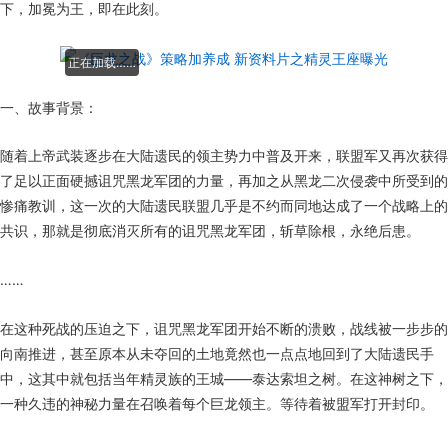
下，加冕为王，即在此刻。
正在加载……
一、故事背景：
随着上帝武装逐步在大陆遗民的领主势力中普及开来，联盟军又再次获得
了足以正面硬撼诅咒黑龙军团的力量，再加之从黑龙二次侵袭中所受到的
惨痛教训，这一次的大陆遗民联盟几乎是不约而同地达成了一个战略上的
共识，那就是彻底消灭所有的诅咒黑龙军团，斩草除根，永绝后患。
……
在这种死战的压迫之下，诅咒黑龙军团开始不断的溃败，战线被一步步的
向南推进，甚至原本从未夺回的土地竟然也一点点地回到了大陆遗民手
中，这其中就包括当年精灵族的王城——泰达索坦之树。在这神树之下，
一种久违的神秘力量在召唤着每个巨龙领主。等待着被盟军打开封印。