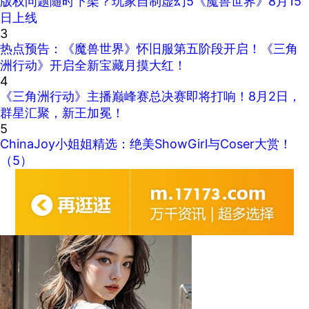
版权问题随时下架？玩家自制虚幻5《魔兽世界》8月15
日上线
3
热点预告：《魔兽世界》怀旧服第五阶段开启！《三角
洲行动》开启全新宝藏月摸大红！
4
《三角洲行动》主播巅峰赛总决赛即将打响！8月2日，
群星汇聚，新王加冕！
5
ChinaJoy小姐姐精选：绝美ShowGirl与Coser大赏！
（5）