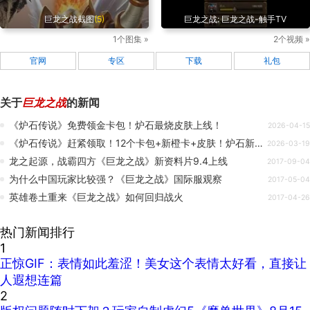
巨龙之战截图
(5)
巨龙之战: 巨龙之战-触手TV
1个图集 »
2个视频 »
官网
专区
下载
礼包
关于
巨龙之战
的新闻
《炉石传说》免费领金卡包！炉石最烧皮肤上线！
2026-04-15
《炉石传说》赶紧领取！12个卡包+新橙卡+皮肤！炉石新版本福利汇总！
2026-03-19
龙之起源，战霸四方《巨龙之战》新资料片9.4上线
2017-09-04
为什么中国玩家比较强？《巨龙之战》国际服观察
2017-05-04
英雄卷土重来《巨龙之战》如何回归战火
2017-04-26
热门新闻排行
1
正惊GIF：表情如此羞涩！美女这个表情太好看，直接让
人遐想连篇
2