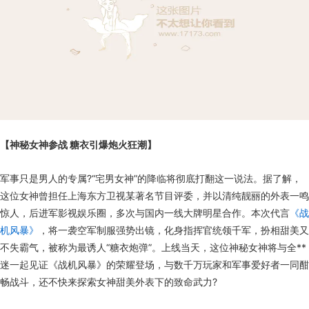
【神秘女神参战 糖衣引爆炮火狂潮】
军事只是男人的专属?“宅男女神”的降临将彻底打翻这一说法。据了解，
这位女神曾担任上海东方卫视某著名节目评委，并以清纯靓丽的外表一鸣
惊人，后进军影视娱乐圈，多次与国内一线大牌明星合作。本次代言
《战
机风暴》
，将一袭空军制服强势出镜，化身指挥官统领千军，扮相甜美又
不失霸气，被称为最诱人“糖衣炮弹”。上线当天，这位神秘女神将与全**
迷一起见证《战机风暴》的荣耀登场，与数千万玩家和军事爱好者一同酣
畅战斗，还不快来探索女神甜美外表下的致命武力?