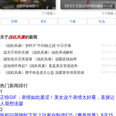
战机风暴截图
(5)
【官方】代言人叶梓萱拍摄现场花絮
1个图集 »
3个视频 »
官网
专区
下载
礼包
关于
战机风暴
的新闻
《战机风暴》资料片“不列颠之战”今日开幕
2017-01-18
战无不胜的关键 《战机风暴》战机养成解析
2017-01-15
援助老兵完美落幕 《战机风暴》温暖延续始终
2016-12-21
战地情怀再起?《战机风暴》复盘真实资源战争
2016-12-08
《战机风暴》携手铁血老兵公益 温暖寒冬情系英雄
2016-11-28
热门新闻排行
1
正惊GIF：表情如此羞涩！美女这个表情太好看，直接让
人遐想连篇
2
版权问题随时下架？玩家自制虚幻5《魔兽世界》8月15