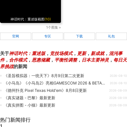
我想了解这个游戏：
神话时代：重述版截图
(10)
1个图集 »
官网
专区
下载
礼包
关于
神话时代：重述版
，
竞技场模式
，
更新
，
新成就
，
混沌事
件
，
合作模式
，
恩惠储藏
，
平衡性调整
，
日本主要神灵
，
每日天
界挑战
的新闻
《圣旨模拟器：一统天下》8月9日第二次更新
2026-08-10
《小马岛》《小马岛2》亮相GAMESCOM 2026 & BETA测试更新
2026-08-10
《德州扑克 Pixel Texas Hold'em》8月8日更新
2026-08-09
《真实谜题 - 巴黎》最新更新
2026-08-09