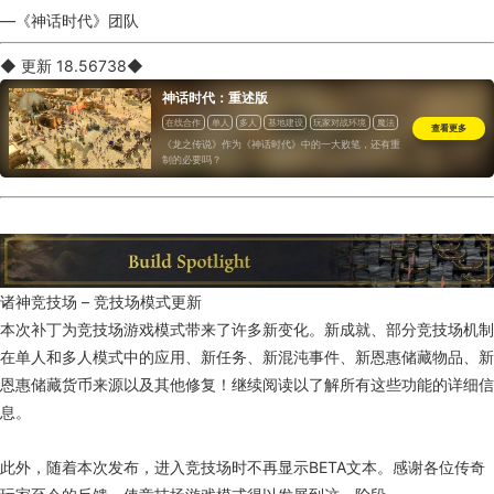
—《神话时代》团队
◆ 更新 18.56738◆
神话时代：重述版
在线合作
单人
多人
基地建设
玩家对战环境
魔法
查看更多
动作即时战略
合作
玩家对战
可模组化
神话
《龙之传说》作为《神话时代》中的一大败笔，还有重
剧情丰富
资源管理
关卡编辑
奇幻
即时战略
策略
制的必要吗？
教程
俯视
诸神竞技场 – 竞技场模式更新
本次补丁为竞技场游戏模式带来了许多新变化。新成就、部分竞技场机制
在单人和多人模式中的应用、新任务、新混沌事件、新恩惠储藏物品、新
恩惠储藏货币来源以及其他修复！继续阅读以了解所有这些功能的详细信
息。
此外，随着本次发布，进入竞技场时不再显示BETA文本。感谢各位传奇