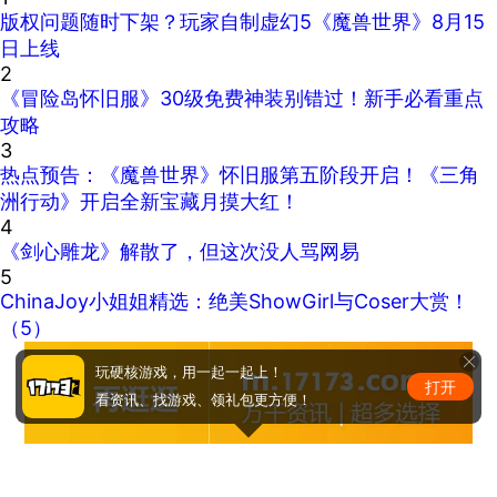
《真实拼图 - 小猫》最新更新
2026-08-09
热门新闻排行
1
版权问题随时下架？玩家自制虚幻5《魔兽世界》8月15
日上线
2
《冒险岛怀旧服》30级免费神装别错过！新手必看重点
攻略
3
热点预告：《魔兽世界》怀旧服第五阶段开启！《三角
洲行动》开启全新宝藏月摸大红！
4
《剑心雕龙》解散了，但这次没人骂网易
5
玩硬核游戏，用一起一起上！
ChinaJoy小姐姐精选：绝美ShowGirl与Coser大赏！
打开
看资讯、找游戏、领礼包更方便！
（5）