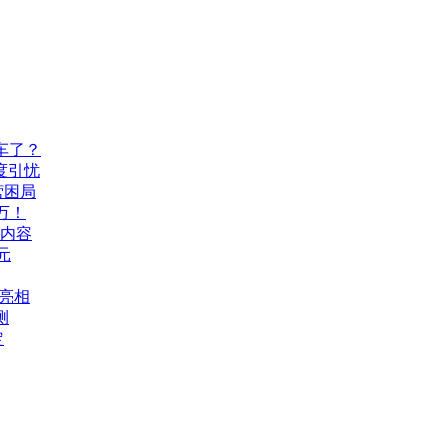
车了？
度引忧
营困局
万！
机内容
元
A亮相
测
定