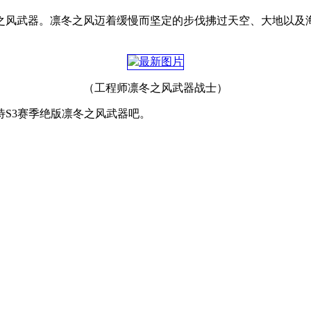
之风武器。凛冬之风迈着缓慢而坚定的步伐拂过天空、大地以及
（工程师凛冬之风武器战士）
S3赛季绝版凛冬之风武器吧。