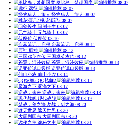
奥比岛：梦想国度
08-0
远征
08-07
怪物猎人：旅人
08-07
桃花源记2
08-07
问剑长生
08-07
元气骑士
08-07
伏魔传
08-10
盗墓笔记：启程
08-11
原神
08-12
三国戏英杰传
08-12
苍翼：混沌效应
08-13
诺亚传说口袋版
08-13
仙山小农
08-14
QQ炫舞2
08-15
雾海之下
08-17
逆战：未来
08-18
现代战舰
08-19
梦战：剑之海
08-20
遮天世界
08-20
大周列国志
08-20
诡秘之主
08-21