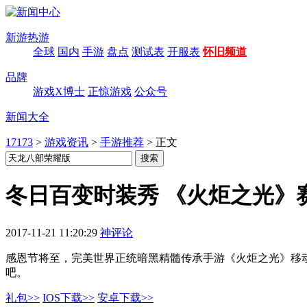
新游热游
全球
国内
手游
盘点
测试表
开服表
怀旧频道
品牌
游戏X博士
正惊游戏
公众号
新闻大全
17173
>
游戏资讯
>
手游推荐
>
正文
冬日百变时装秀 《火炬之光》
2017-11-21 11:20:29
神评论
感恩节将至，完美世界正统暗黑精髓传承手游《火炬之光》移
吧。
礼包>>
IOS下载>>
安卓下载>>