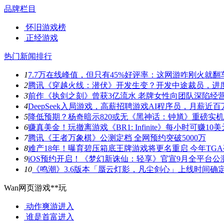
品牌栏目
怀旧游戏榜
正经游戏
热门新闻排行
1
7.7万在线峰值，但只有45%好评率：这网游咋刚火就翻
2
腾讯《穿越火线：潜伏》开发生变？开发中途裁员，进
3
前作《执剑之刻》曾获3亿流水 老牌女性向团队深陷经
4
DeepSeek入局游戏，高薪招聘游戏AI程序员，月薪近百
5
降低预期？杨奇暗示820或无《黑神话：钟馗》重磅实
6
赚真美金！玩撤离游戏《BR1: Infinite》每小时可赚10美
7
腾讯《王者万象棋》公测定档 全网预约突破5000万
8
难产18年！曝育碧压箱底王牌游戏将更名重启 今年TG
9
iOS预约开启！《梦幻新诛仙：轻享》官宣9月全平台公
10
《鸣潮》3.6版本「蜃云灯影，凡尘剑心」上线时间确
Wan网页游戏**玩
动作爽游
进入
谁是首富
进入