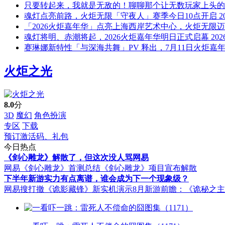
只要转起来，我就是无敌的！聊聊那个让无数玩家上头的
魂灯点亮前路，火炬无限「守夜人」赛季今日10点开启
2
「2026火炬嘉年华」点亮上海西岸艺术中心，火炬无限
魂灯将明、赤潮将起，2026火炬嘉年华明日正式启幕
202
赛琳娜新特性「与深海共舞」PV 释出，7月11日火炬嘉
火炬之光
8.0
分
3D
魔幻
角色扮演
专区
下载
预订激活码、礼包
今日热点
《剑心雕龙》解散了，但这次没人骂网易
网易《剑心雕龙》首测总结
《剑心雕龙》项目宣布解散
下半年新游实力有点离谱，谁会成为下一个现象级？
网易搜打撤《诡影藏锋》新实机演示
8月新游前瞻：《诡秘之