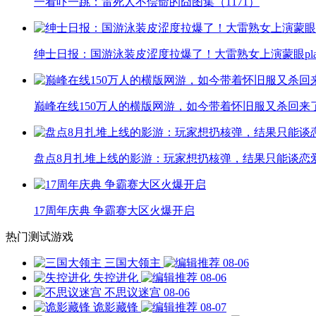
一看吓一跳：雷死人不偿命的囧图集（1171）
绅士日报：国游泳装皮涩度拉爆了！大雷熟女上演蒙眼pla
巅峰在线150万人的横版网游，如今带着怀旧服又杀回来
盘点8月扎堆上线的影游：玩家想扔核弹，结果只能谈恋
17周年庆典 争霸赛大区火爆开启
热门测试游戏
三国大领主
08-06
失控进化
08-06
不思议迷宫
08-06
诡影藏锋
08-07