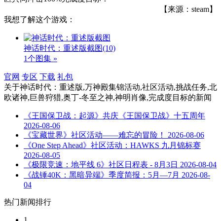
【来源：steam】
我想了解这个游戏：
神话时代：重述版截图
(10)
1个图集 »
官网
专区
下载
礼包
关于
神话时代：重述版,万神殿集锦活动,社区活动,挑战任务,北
欧诸神,巨兽狩猎,奥丁-冬至之神,神明肖像,完成度目标
的新闻
《王国保卫战：起源》共庆《王国保卫战》十五周年
2026-08-06
《宝藏世界》社区活动——难忘的冒险！
2026-08-06
《One Step Ahead》社区活动：HAWKS 九月锦标赛
2026-08-05
《极限竞速：地平线 6》社区日程表 - 8月3日
2026-08-04
《战锤40K：黑暗异端》季度简报：5月—7月
2026-08-
04
热门新闻排行
1