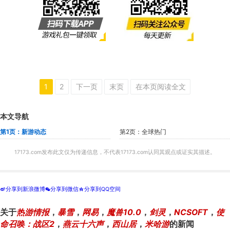
1
2
下一页
末页
在本页阅读全文
本文导航
第1页：新游动态
第2页：全球热门
17173.com发布此文仅为传递信息，不代表17173.com认同其观点或证实其描述。
分享到新浪微博
分享到微信
分享到QQ空间
t
w
z
关于
热游情报
，
暴雪
，
网易
，
魔兽10.0
，
剑灵
，
NCSOFT
，
使
命召唤：战区2
，
燕云十六声
，
西山居
，
米哈游
的新闻