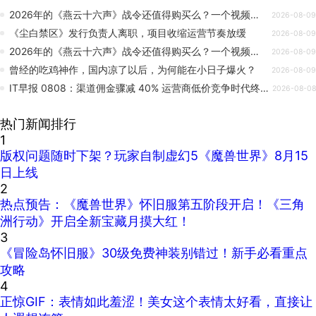
2026年的《燕云十六声》战令还值得购买么？一个视频给你解答！
2026-08-09
《尘白禁区》发行负责人离职，项目收缩运营节奏放缓
2026-08-09
2026年的《燕云十六声》战令还值得购买么？一个视频给你解答！
2026-08-09
曾经的吃鸡神作，国内凉了以后，为何能在小日子爆火？
2026-08-09
IT早报 0808：渠道佣金骤减 40% 运营商低价竞争时代终结；AI 艺人“方桃子”带货美瞳广告遭下架；百胜中国 12 亿美元买断必胜客；腾讯米哈游首次游戏联动...
2026-08-08
热门新闻排行
1
版权问题随时下架？玩家自制虚幻5《魔兽世界》8月15
日上线
2
热点预告：《魔兽世界》怀旧服第五阶段开启！《三角
洲行动》开启全新宝藏月摸大红！
3
《冒险岛怀旧服》30级免费神装别错过！新手必看重点
攻略
4
正惊GIF：表情如此羞涩！美女这个表情太好看，直接让