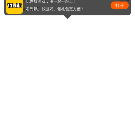
V
0
7天前
赛博朋克2071
玩硬核游戏，用一起一起上！
打开
估计急了
看资讯、找游戏、领礼包更方便！
V
0
7天前
爆爆蛙
0
小灰辉945
7天前
画饼一流~
V
0
7天前
素芯描绘
动视暴雪第一次在舆论上进行了反击，据IGN报道，
今年重新审视合作条款，但是网易续约提出新方案从
根本改变了合约，包括游戏今后的发售跟运营，还有
想要暴雪IP的控制权。IGN的爆料如果属实，这个瓜还
蛮大的。