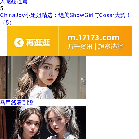
人遐想连篇
5
ChinaJoy小姐姐精选：绝美ShowGirl与Coser大赏！
（5）
马甲线看到没