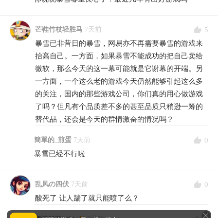
5
芒鞋竹杖轻胜马
7天前
暴雪已非昔日的暴雪，网易亦不再需要暴雪的游戏来
抬高自己。一方面，如果暴雪不能成功的把自己卖给
微软，那么今天的这一幕可能就是它谢幕的开端。另
一方面，一个这么老的游戏今天仍然能够引起这么多
的关注，国内的那些游戏公司，你们真的用心做游戏
了吗？但凡有个品质差不多的甚至品质只稍逊一筹的
替代品，还会是今天的群情激奋的情况吗？
0
簡單的_煎蛋
7天前
暴雪已经不行啦
0
乱风の四伏
7天前
酸死了 让人踹了就只能喷了么？