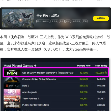
使命召唤：战区2
查看更多
第一人称射击
大逃杀
多人
射击
免费开玩
军事
第一人称
动作
开放世界
合作
氛围
玩家对战
在线合作
拟真
生存
冒险
单人
本周《使命召唤：战区2》正式上线，作为COD系列的免费吃鸡游戏，战
区一直以来都颇受玩家们欢迎，这款新的战区2上线后更是一路人气爆
棚，实时在线人数一度超越《CS：GO》，成为Steam热榜第一。