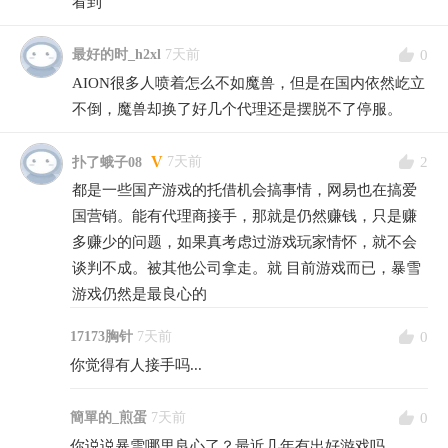
看到
0
最好的时_h2xl
7天前
AION很多人喷着怎么不如魔兽，但是在国内依然屹立
不倒，魔兽却换了好几个代理还是摆脱不了停服。
V
2
7天前
扑了蛾子08
都是一些国产游戏的托借机会搞事情，网易也在搞爱
国营销。能有代理商接手，那就是仍然赚钱，只是赚
多赚少的问题，如果真考虑过游戏玩家情怀，就不会
谈判不成。被其他公司拿走。就 目前游戏而已，暴雪
游戏仍然是最良心的
0
17173胸针
7天前
你觉得有人接手吗...
0
簡單的_煎蛋
7天前
你说说暴雪哪里良心了？最近几年有出好游戏吗