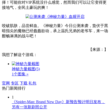
择！可能你对VIP系统没什么感觉，然而我们可以让它变得更
接地气，全民土豪玩的爽！
咬破肌肤，品尝鲜血。《神秘力量》今日公测来袭，蛰伏于黑
暗指尖的魔物已经蠢蠢欲动，承上温氏兄弟的老爷车，来一场
酣畅淋漓的战斗吧！
【来源：】
我想了解这个游戏：
神秘力量截图
(5)
1个图集 »
官网
专区
下载
礼包
热门新闻排行
1
《Spider-Man: Brand New Day》新预告预计明日发布，
另有一张新剧照公开