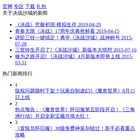
官网
专区
下载
礼包
关于
决战沙城
的新闻
《决战》究极初现·模拟生存
2019-04-29
青春无限《决战》17周年庆典抢鲜看
2019-04-15
进阶三转一键搞定！勇夺《决战沙城》战神称号
2015-
07-28
三世转生开启了?《决战沙城》新版本大猜想
2015-07-16
修为之路开启! 《决战沙城》4月新版本即将上线
2015-
03-31
热门新闻排行
1
版权问题随时下架？玩家自制虚幻5《魔兽世界》8月15
日上线
2
热点预告：《魔兽世界》怀旧服第五阶段开启！《三角
洲行动》开启全新宝藏月摸大红！
3
《冒险岛怀旧服》30级免费神装别错过！新手必看重点
攻略