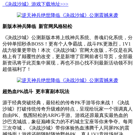
《决战沙城》游戏下载地址>>>
新版本神兵降临 新官网风格轻松
《决战沙城》公测新版本将上线神兵系统、兽魂幻化系统，分
分钟单招秒杀BOSS！更有个人争霸战，战斗PK更激烈，1V1
战力较量更带劲！本次《决战沙城》官网大改版，不仅是在风
格上有了颠覆性的改变，更是新增了官网前者引导页，全部最
新资讯将于此页集中展现，再也不担心找不到最新活动领不到
超值福利了！
超热血PK战斗 更丰富副本玩法
源于经典突破经典，最轻松的传奇PK手游等你来战！《决战
沙城》打破传统传奇升级难的特点，呈现给玩家一个强调真人
自由PK、氛围轻松的ARPG手游。游戏还原最真实最热血的
沙巴克城战，象征巅峰实力的不朽城主宝座等你来争夺。每周
三次夺城，《决战沙城》带你体验热血沸腾千人同屏PK的震
撼场面！游戏还能随时随地野外PK、真人1V1竞技场对决，