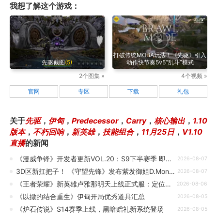
我想了解这个游戏：
打破传统MOBA玩法！《先驱》引入
先驱截图
(5)
动作快节奏5v5“乱斗”模式
2个图集 »
4个视频 »
官网
专区
下载
礼包
关于
先驱
，
伊甸
，
Predecessor
，
Carry
，
核心输出
，
1.10
版本
，
不朽回响
，
新英雄
，
技能组合
，
11月25日
，
V1.10
直播
的新闻
《漫威争锋》开发者更新VOL.20：S9下半赛季 即将开启
2026-08-07
3D区新扛把子！ 《守望先锋》发布紫发御姐D.Mon宣传片
2026-08-07
《王者荣耀》新英雄卢雅那明天上线正式服：定位射手 免费得
2026-08-06
《以撒的结合重生》伊甸开局优秀道具汇总
2026-08-05
《炉石传说》S14赛季上线，黑暗赠礼新系统登场
2026-08-05