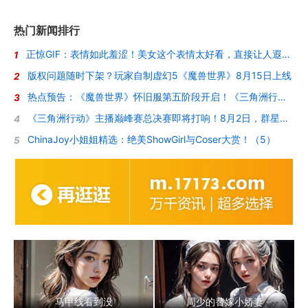
热门新闻排行
正惊GIF：表情如此羞涩！美女这个表情太好看，直接让人遐想连篇
1
版权问题随时下架？玩家自制虚幻5《魔兽世界》8月15日上线
2
热点预告：《魔兽世界》怀旧服第五阶段开启！《三角洲行动》开启全新宝藏月摸大红！
3
《三角洲行动》主播巅峰赛总决赛即将打响！8月2日，群星汇聚，新王加冕！
4
ChinaJoy小姐姐精选：绝美ShowGirl与Coser大赏！（5）
5
马甲线看到没
周少的替嫁小娇妻