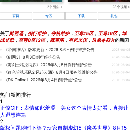
2个图集 »
28个视频 »
官网
专区
下载
礼包
关于
醉逍遥
，
例行维护
，
停机维护
，
至尊15区
，
至尊16区
，
城
战奖励
，
至尊8至12区
，
藏宝阁
，
有凤来仪
，
凤凰令残片
的新闻
《帝国神话》版本更新 - 2026.8.6 - 例行维护公告
2026-08-05
《剑网3》8月3日例行维护公告
2026-08-04
《海剑士格拉纳多》2026年8月5日例行维护公告
2026-08-04
《红色管弦乐队2:风起云涌》8月4日服务器维护公告
2026-08-04
《DK Online》2026年8月4日例行维护公告
2026-08-04
热门新闻排行
1
正惊GIF：表情如此羞涩！美女这个表情太好看，直接让
人遐想连篇
2
版权问题随时下架？玩家自制虚幻5《魔兽世界》8月15