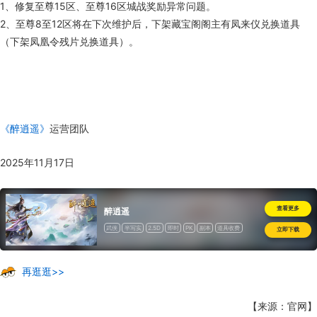
1、修复至尊15区、至尊16区城战奖励异常问题。
2、至尊8至12区将在下次维护后，下架藏宝阁阁主有凤来仪兑换道具
（下架凤凰令残片兑换道具）。
《醉逍遥》
运营团队
2025年11月17日
查看更多
醉逍遥
武侠
半写实
2.5D
即时
PK
副本
道具收费
立即下载
再逛逛>>
【来源：官网】