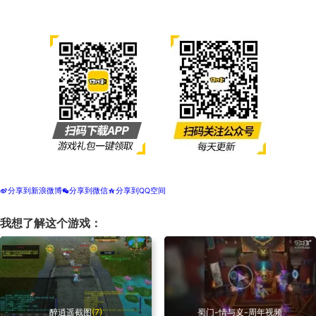
分享到新浪微博
分享到微信
分享到QQ空间
t
w
z
我想了解这个游戏：
醉逍遥截图
(7)
蜀门-情与义-周年视频