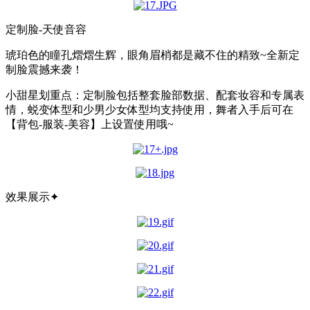
定制脸-天使音容
琥珀色的瞳孔熠熠生辉，眼角眉梢都是藏不住的精致~全新定
制脸震撼来袭！
小甜星划重点：定制脸包括整套脸部数据、配套妆容和专属表
情，蜕变体型和少男少女体型均支持使用，舞者入手后可在
【背包-服装-美容】上设置使用哦~
效果展示✦