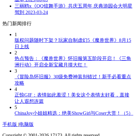
三丽鸥x《QQ炫舞手游》共庆五周年 庆典游园会大明星
驾到
2023-03-24
热门新闻排行
1
版权问题随时下架？玩家自制虚幻5《魔兽世界》8月15
日上线
2
热点预告：《魔兽世界》怀旧服第五阶段开启！《三角
洲行动》开启全新宝藏月摸大红！
3
《冒险岛怀旧服》30级免费神装别错过！新手必看重点
攻略
4
正惊GIF：表情如此羞涩！美女这个表情太好看，直接
让人遐想连篇
5
ChinaJoy小姐姐精选：绝美ShowGirl与Coser大赏！（5）
手机版
|
电脑版
Copyright © 2001-2026 17173. All rights reserved.