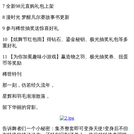
7 全新98元直购礼包上架
8 漫时光 梦醒凡尔赛故事书更新
9 参与稀世抽奖送惊喜好礼
10 【炫舞节红包雨】得钻石、鎏金秘钥、极光抽奖礼包等多
重好礼
11 【为你加冕趣味小游戏】赢造物之羽、极光抽奖券、扭蛋
币等奖励
稀世特刊
那一刻，仿若经久流年，
星辉和羽毛渐渐散落，
留下华丽的背影。
告诉舞者们一个小秘密：集齐整套即可变身天使!变身后不但