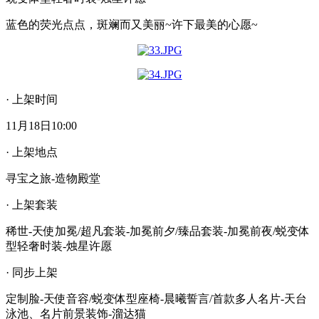
蓝色的荧光点点，斑斓而又美丽~许下最美的心愿~
· 上架时间
11月18日10:00
· 上架地点
寻宝之旅-造物殿堂
· 上架套装
稀世-天使加冕/超凡套装-加冕前夕/臻品套装-加冕前夜/蜕变体
型轻奢时装-烛星许愿
· 同步上架
定制脸-天使音容/蜕变体型座椅-晨曦誓言/首款多人名片-天台
泳池、名片前景装饰-溜达猫