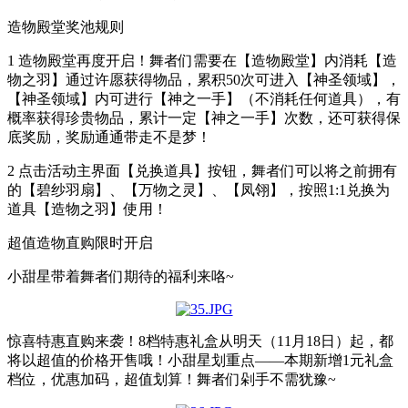
造物殿堂奖池规则
1 造物殿堂再度开启！舞者们需要在【造物殿堂】内消耗【造
物之羽】通过许愿获得物品，累积50次可进入【神圣领域】，
【神圣领域】内可进行【神之一手】（不消耗任何道具），有
概率获得珍贵物品，累计一定【神之一手】次数，还可获得保
底奖励，奖励通通带走不是梦！
2 点击活动主界面【兑换道具】按钮，舞者们可以将之前拥有
的【碧纱羽扇】、【万物之灵】、【凤翎】，按照1:1兑换为
道具【造物之羽】使用！
超值造物直购限时开启
小甜星带着舞者们期待的福利来咯~
惊喜特惠直购来袭！8档特惠礼盒从明天（11月18日）起，都
将以超值的价格开售哦！小甜星划重点——本期新增1元礼盒
档位，优惠加码，超值划算！舞者们剁手不需犹豫~