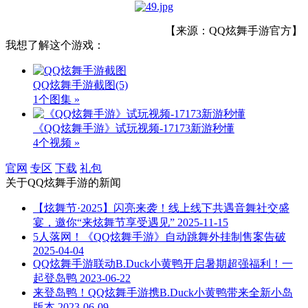
【来源：QQ炫舞手游官方】
我想了解这个游戏：
QQ炫舞手游截图
(5)
1个图集 »
《QQ炫舞手游》试玩视频-17173新游秒懂
4个视频 »
官网
专区
下载
礼包
关于
QQ炫舞手游
的新闻
【炫舞节·2025】闪亮来袭！线上线下共遇音舞社交盛
宴，邀你“来炫舞节享受遇见”
2025-11-15
5人落网！《QQ炫舞手游》自动跳舞外挂制售案告破
2025-04-04
QQ炫舞手游联动B.Duck小黄鸭开启暑期超强福利！一
起登岛鸭
2023-06-22
来登岛鸭！QQ炫舞手游携B.Duck小黄鸭带来全新小岛
版本
2023-06-09