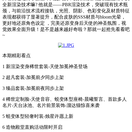
全新渲染技术嘛? 他就是——PBR渲染技术，突破现有技术瓶
颈，与前沿技术流程接轨，光照、阴影、色彩变化及材质特征
表现都获得了显著提升，配合皮肤的SSS材质与bloom光晕，
更好地还原角色设定 ，完美还原变身后天使的神圣氛围，视
觉效果全面升级！是不是越来越好奇啦？那就一起抢先看看吧
~
本期精彩看点
1 新渲染变身稀世套装-天使加冕神圣登场
2 超凡套装-加冕前夕同步上架
3 臻品套装-加冕前夜同步上架
4 稀世定制脸-天使音容、蜕变体型座椅-晨曦誓言、首款多人
名片-天台泳池、名片前景装饰-溜达猫惊喜来袭
5 蜕变体型轻奢时装-烛星许愿上新
6 造物殿堂直购活动限时开启