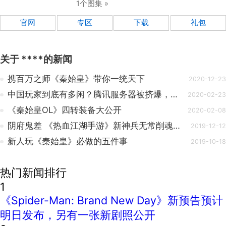
1个图集 »
官网
专区
下载
礼包
关于
****
的新闻
携百万之师《秦始皇》带你一统天下
2020-12-23
中国玩家到底有多闲？腾讯服务器被挤爆，任天堂游戏涨价1500元！
2020-02-23
《秦始皇OL》四转装备大公开
2020-02-08
阴府鬼差 《热血江湖手游》新神兵无常削魂索命
2019-12-12
新人玩《秦始皇》必做的五件事
2019-10-18
热门新闻排行
1
《Spider-Man: Brand New Day》新预告预计
明日发布，另有一张新剧照公开