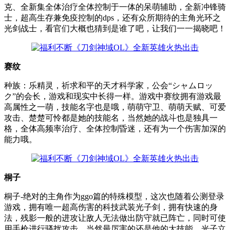
克、全新集全体治疗全体控制于一体的呆萌辅助，全新冲锋骑
士，超高生存兼免疫控制的dps，还有众所期待的主角光环之
光剑战士，看官们大概也猜到是谁了吧，让我们一一揭晓吧！
赛纹
种族：乐精灵，祈求和平的天才科学家，公会“シャムロッ
ク”的会长，游戏和现实中长得一样。游戏中赛纹拥有游戏最
高属性之一萌，技能名字也是哦，萌萌守卫、萌萌天赋、可爱
攻击、楚楚可怜都是她的技能名，当然她的战斗也是独具一
格，全体高频率治疗、全体控制昏迷，还有为一个伤害加深的
能力哦。
桐子
桐子-绝对的主角作为ggo篇的特殊模型，这次也随着公测登录
游戏，拥有唯一超高伤害的科技武装光子剑，拥有快速的身
法，残影一般的进攻让敌人无法做出防守就已阵亡，同时可使
用手枪进行骚扰攻击，当然最厉害的还是他的大技能，光子立