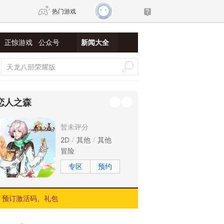
热门游戏
正惊游戏
公众号
新闻大全
DNF
传奇4
剑网3旗舰版
新天龙八部
恋人之森
自由
诛仙世界
新仙侠5
暂未评分
2D
其他
其他
冒险
专区
预约
预订激活码、礼包