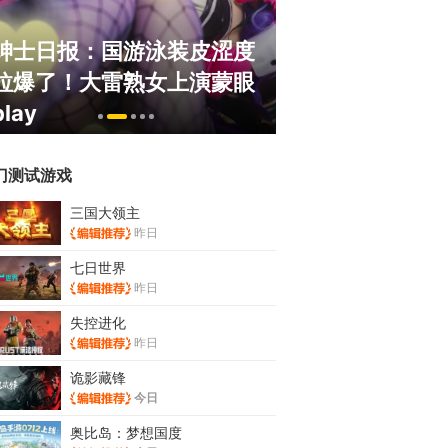
绅士日报：国游泳装皮涩度
巅峰在线150
拉爆了！大雷熟女上演蒙眼
游，如今带着怀
play
来了！
门测试游戏
三国大领主
昨日
七日世界
昨日
失控进化
昨日
诡影藏锋
今日
奥比岛：梦想国度