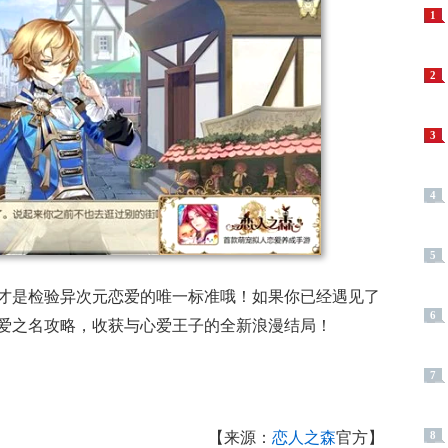
1
2
3
4
5
才是检验异次元恋爱的唯一标准哦！如果你已经遇见了
6
爱之名攻略，收获与心爱王子的全新浪漫结局！
7
【来源：
恋人之森
官方】
8