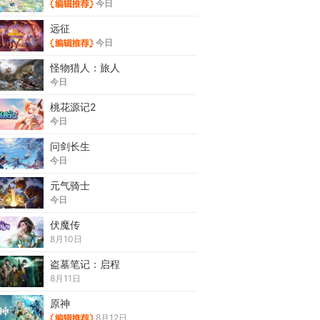
今日
远征
今日
怪物猎人：旅人
今日
桃花源记2
今日
问剑长生
今日
元气骑士
今日
伏魔传
8月10日
盗墓笔记：启程
8月11日
原神
8月12日