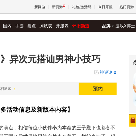
新网游
新页游
礼包/激活码
今日开服
热门页游
国内
手游
盘点
测试表
开服表
怀旧频道
品牌
游戏X博士
魔兽
天堂
森》异次元搭讪男神小技巧
神评论
0
王权与
预约
不删档测试
集更多活动信息及新版本内容】
的萌点，相信每位小伙伴奉为本命的王子殿下也都各不