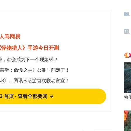
9
10
人骂网易
《怪物猎人》手游今日开测
谱，谁会成为下一个现象级？
《宙斯：傲慢之神》公测时间定了！
坏3》，腾讯米哈游首次联动官宣！
73 首页 · 查看全部要闻
→
动