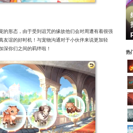
霸赛大区火
一看吓一跳：雷死人不偿命
的囧图集（1170）
宠的形态，由于受到诅咒的缘故他们会对周遭有着很强
真友谊的好时机！与宠物沟通对于小伙伴来说更加轻
加深你们之间的羁绊啦！
热