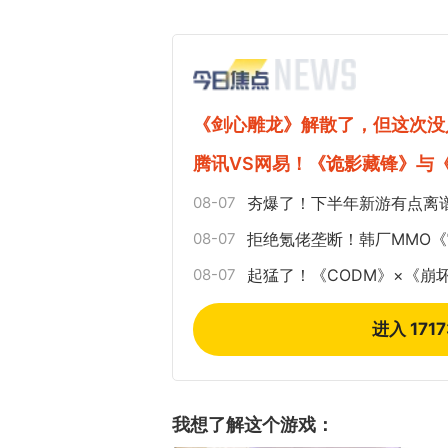
《剑心雕龙》解散了，但这次没
腾讯VS网易！《诡影藏锋》与
08-07
夯爆了！下半年新游有点离
08-07
拒绝氪佬垄断！韩厂MMO
08-07
起猛了！《CODM》×《崩
进入 171
我想了解这个游戏：