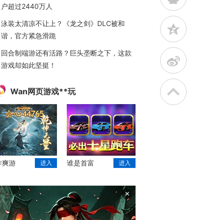
户超过2440万人
泳装太清凉不让上？《龙之剑》DLC被和
z
谐，官方紧急滑跪
回合制端游还有活路？巨头垄断之下，这款
t
游戏却如此坚挺！
Wan网页游戏**玩
作爽游
谁是首富
进入
进入
×