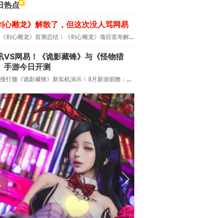
日热点
剑心雕龙》解散了，但这次没人骂网易
《剑心雕龙》首测总结
《剑心雕龙》项目宣布解散
讯VS网易！《诡影藏锋》与《怪物猎
》手游今日开测
搜打撤《诡影藏锋》新实机演示
8月新游前瞻：《诡秘之主》领衔