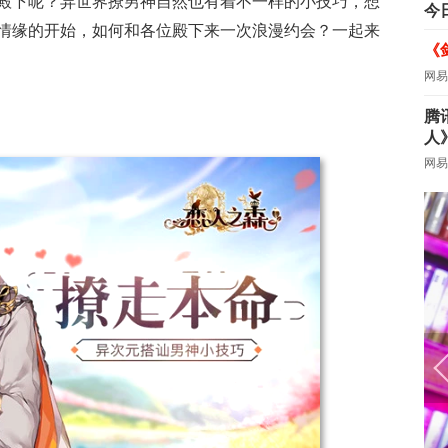
殿下呢？异世界撩男神自然也有着不一样的小技巧，想
今
情缘的开始，如何和各位殿下来一次浪漫约会？一起来
《
网易
腾
人
网易