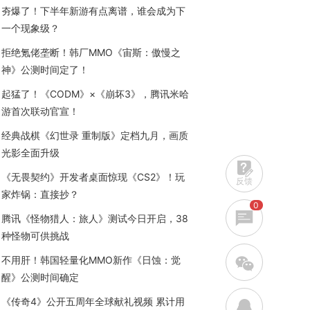
夯爆了！下半年新游有点离谱，谁会成为下
一个现象级？
拒绝氪佬垄断！韩厂MMO《宙斯：傲慢之
神》公测时间定了！
起猛了！《CODM》×《崩坏3》，腾讯米哈
游首次联动官宣！
经典战棋《幻世录 重制版》定档九月，画质
光影全面升级
《无畏契约》开发者桌面惊现《CS2》！玩
反馈
家炸锅：直接抄？
0
腾讯《怪物猎人：旅人》测试今日开启，38
种怪物可供挑战
w
不用肝！韩国轻量化MMO新作《日蚀：觉
醒》公测时间确定
《传奇4》公开五周年全球献礼视频 累计用
q