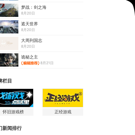
梦战：剑之海
8月20日
遮天世界
8月20日
大周列国志
8月20日
诡秘之主
8月21日
牌栏目
怀旧游戏榜
正经游戏
门新闻排行