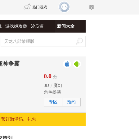
热门游戏
玩
游戏姬攻堡
汐瓜酱
新闻大全
DNF
传奇4
剑网3旗舰版
新天龙八部
超神争霸
自由
诛仙世界
新仙侠5
0.0
分
3D
魔幻
角色扮演
专区
预约
预订激活码、礼包
家策划