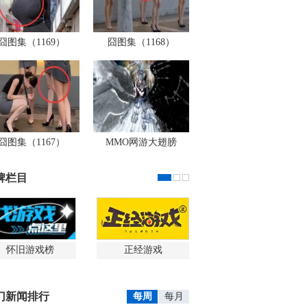
囧图集（1169）
囧图集（1168）
囧图集（1167）
MMO网游大翅膀
牌栏目
怀旧游戏榜
正经游戏
门新闻排行
每周
每月