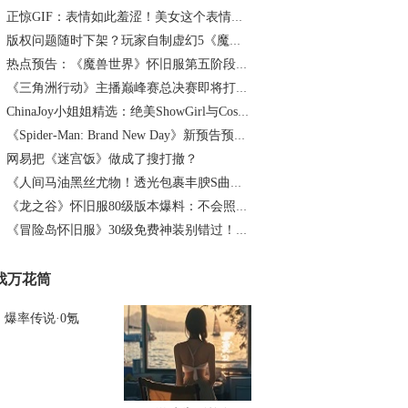
正惊GIF：表情如此羞涩！美女这个表情太好看，直接让人遐想连篇
版权问题随时下架？玩家自制虚幻5《魔兽世界》8月15日上线
热点预告：《魔兽世界》怀旧服第五阶段开启！《三角洲行动》开启全新宝藏月摸大红！
《三角洲行动》主播巅峰赛总决赛即将打响！8月2日，群星汇聚，新王加冕！
ChinaJoy小姐姐精选：绝美ShowGirl与Coser大赏！（5）
《Spider-Man: Brand New Day》新预告预计明日发布，另有一张新剧照公开
网易把《迷宫饭》做成了搜打撤？
《人间马油黑丝尤物！透光包裹丰腴S曲线腰臀比0.7！简杜Q弹蛮腰裹马油丝の致命诱惑》
《龙之谷》怀旧服80级版本爆料：不会照搬正式服，这次要玩点不一样的
《冒险岛怀旧服》30级免费神装别错过！新手必看重点攻略
戏万花筒
爆率传说·0氪