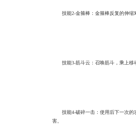
技能2-金箍棒：金箍棒反复的伸
技能3-筋斗云：召唤筋斗，乘上
技能4-破碎一击：使用后下一次
害。