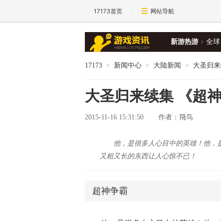
17173首页
网站导航
新游热游
全球
17173
>
新闻中心
>
大陆新闻
>
大圣归来
大圣归来续集 《超
2015-11-16 15:31:50
作者：飛鸟
​他，是很多人心目中的英雄！他
又粗又长的东西让人心惊不已！
超神争霸