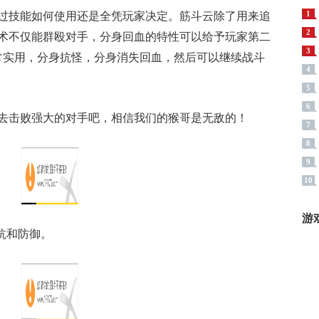
1
过技能如何使用还是全凭玩家决定。筋斗云除了用来追
2
术不仅能群殴对手，分身回血的特性可以给予玩家第二
3
非常实用，分身抗怪，分身消失回血，然后可以继续战斗
4
5
6
去击败强大的对手吧，相信我们的猴哥是无敌的！
7
8
9
10
游
抗和防御。