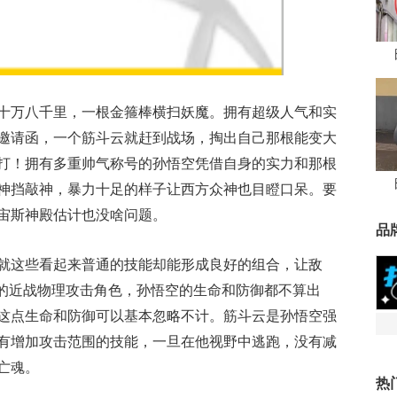
十万八千里，一根金箍棒横扫妖魔。拥有超级人气和实
邀请函，一个筋斗云就赶到战场，掏出自己那根能变大
打！拥有多重帅气称号的孙悟空凭借自身的实力和那根
神挡敲神，暴力十足的样子让西方众神也目瞪口呆。要
宙斯神殿估计也没啥问题。
品
就这些看起来普通的技能却能形成良好的组合，让敌
正的近战物理攻击角色，孙悟空的生命和防御都不算出
这点生命和防御可以基本忽略不计。筋斗云是孙悟空强
有增加攻击范围的技能，一旦在他视野中逃跑，没有减
亡魂。
热