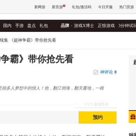
新网游
新页游
礼包/激活码
今日开服
热门页游
国内
手游
盘点
礼包
品牌
游戏X博士
正惊游戏
3分钟试
魔兽
续集 《超神争霸》带你抢先看
天堂
神争霸》带你抢先看
神评论
0
王权与
，是很多人梦想中的情人！他，翻江倒海，翻天覆地，一根
17173 新闻导语
预约
独