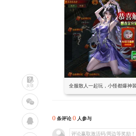
全服散人一起玩，小怪都爆神
反馈
w
0
0
条评论
人参与
q
评论赢取激活码/周边等奖励！加群