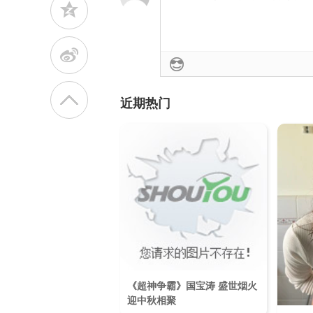
z
t
近期热门
《超神争霸》国宝涛 盛世烟火
迎中秋相聚