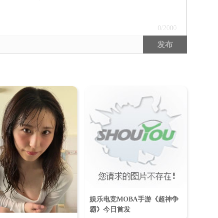
0
/2000
发布
娱乐电竞MOBA手游《超神争
霸》今日首发