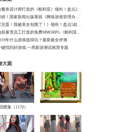
前魔兽设计师打造的《帕利亚》领衔！盘点20…
重磅！国家新闻出版署就《网络游戏管理办法…
《完蛋！我被美女包围了！》领衔！盘点5款…
由前暴雪员工打造的免费MMORPG《帕利亚》如…
2019年什么游戏值得玩？最新最全评测
一键找到好游戏:一周新游测试推荐专题
游大观
囧图集（1170）