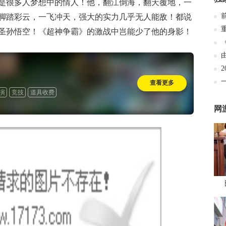
是很多人梦想中的情人！他，翻江倒海，翻天覆地，一
脚踏彩云，一飞冲天，强大的实力几乎无人能敌！都说
圣孙悟空！《超神争霸》的激战中岂能少了他的身影！
查看更多
演
竞技
道具收费
网