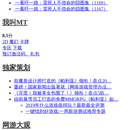
一看吓一跳：雷死人不偿命的囧图集（1169）
一看吓一跳：雷死人不偿命的囧图集（1167）
我叫MT
8.5
分
2D
魔幻
卡牌
专区
下载
预订激活码、礼包
独家策划
前魔兽设计师打造的《帕利亚》领衔！盘点20…
重磅！国家新闻出版署就《网络游戏管理办法…
《完蛋！我被美女包围了！》领衔！盘点5款…
由前暴雪员工打造的免费MMORPG《帕利亚》如…
2019年什么游戏值得玩？最新最全评测
一键找到好游戏:一周新游测试推荐专题
网游大观