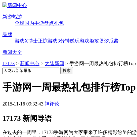
新游热游
全球
国内
手游
盘点
礼包
品牌
游戏X博士
正惊游戏
3分钟试玩
游戏姬攻堡
汐瓜酱
新闻大全
17173
>
新闻中心
>
大陆新闻
>
手游网一周最热礼包排行榜Top 5(11
手游网一周最热礼包排行榜Top 5(11
2015-11-16 09:32:43
神评论
17173 新闻导语
在过去的一周里，17173手游网为大家带来了许多精彩纷呈的