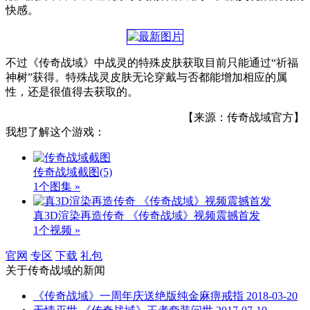
快感。
不过《传奇战域》中战灵的特殊皮肤获取目前只能通过“祈福
神树”获得。特殊战灵皮肤无论穿戴与否都能增加相应的属
性，还是很值得去获取的。
【来源：传奇战域官方】
我想了解这个游戏：
传奇战域截图
(5)
1个图集 »
真3D渲染再造传奇 《传奇战域》视频震撼首发
1个视频 »
官网
专区
下载
礼包
关于
传奇战域
的新闻
《传奇战域》一周年庆送绝版纯金麻痹戒指
2018-03-20