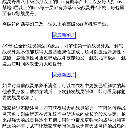
战灵丹刷八十级赤月以上的boss有概率产出，以及每天打boss
禁地6层以上的boss每一层都有掉落低级战灵丹?小袋，每包里
面有12颗战灵丹。
突破符的话要幻三及一转以上的高级boss有概率产出。
8个部位全部注灵到达10级后，可解锁第一阶战灵外观，解锁
战灵外观不仅能获得大量基础属性加成，还可以激活新属性：
威慑。威慑属性可通过释放战斗技能触发，触发几率极高，触
发后短时间内攻击力大幅提升。
如果对当前战灵形象不满意，可以在衣柜中更换已经解锁的其
他战灵形象，成功穿戴后，下次触发战灵附体，即可看见你想
要的战灵形象了。
玩家通过不断注灵，即可获得强大的战灵能力，而附体何种战
灵形象，则由玩家在该系统当中所达成的成长阶段来决定。越
来越强大的战灵将逐个开启，同时也带来更强大的战斗力和更
酷炫的外表，从而让玩家享受附体后成为巨大战灵统治战场的