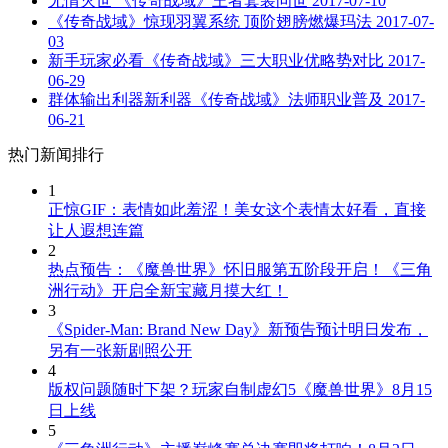
无情灭世 《传奇战域》王者套装问世
2017-07-10
《传奇战域》惊现羽翼系统 顶阶翅膀燃爆玛法
2017-07-
03
新手玩家必看《传奇战域》三大职业优略势对比
2017-
06-29
群体输出利器新利器《传奇战域》法师职业普及
2017-
06-21
热门新闻排行
1
正惊GIF：表情如此羞涩！美女这个表情太好看，直接
让人遐想连篇
2
热点预告：《魔兽世界》怀旧服第五阶段开启！《三角
洲行动》开启全新宝藏月摸大红！
3
《Spider-Man: Brand New Day》新预告预计明日发布，
另有一张新剧照公开
4
版权问题随时下架？玩家自制虚幻5《魔兽世界》8月15
日上线
5