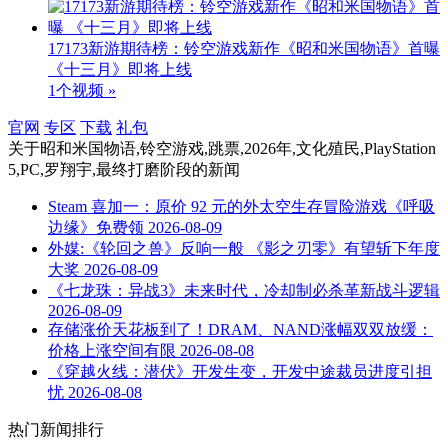
17173新游期待榜：铃空游戏新作《昭和米国物语》首曝
《十三月》即将上线
1个视频 »
官网
专区
下载
礼包
关于
昭和米国物语,铃空游戏,跳票,2026年,文化殖民,PlayStation
5,PC,罗翔宇,最终打磨阶段
的新闻
Steam 喜加一：原价 92 元的外太空生存冒险游戏《呼吸
边缘》免费领
2026-08-09
外媒:《轮回之兽》反响一般 《影之刃零》有望斩下年度
大奖
2026-08-09
《七龙珠：异战3》未来时代，冷却制必杀革新战斗逻辑
2026-08-09
存储涨价天花板到了！DRAM、NAND涨幅双双放缓：
价格上涨空间有限
2026-08-08
《穿越火线：潜伏》开发生变，开发中途裁员进度引担
忧
2026-08-08
热门新闻排行