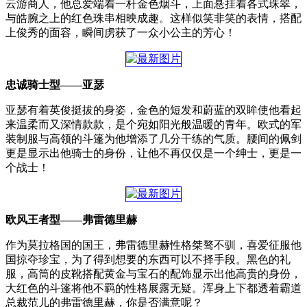
云游商人，他总爱端着一杆金色烟斗，上面悬挂着各式珠翠，
与皓腕之上的红色珠串相映成趣。这样似笑非笑的表情，搭配
上俊秀的面容，瞬间虏获了一众小公主的芳心！
忠诚骑士型——亚瑟
亚瑟有着英俊挺拔的身姿，金色的短发和蔚蓝的双眸使他看起
来温柔而又深情款款，是个宛如阳光般温暖的青年。欧式的军
装制服与高领的斗篷为他增添了几分干练的气质。腰间的佩剑
更是显示出他骑士的身份，让他不再仅仅是一个绅士，更是一
个战士！
欧风王者型——弗雷德里赫
作为莫拉格国的国王，弗雷德里赫性格桀骜不驯，喜爱征服他
国掠夺珍宝，为了得到想要的东西可以不择手段。黑色的礼
服，高筒的皮靴搭配黄金与宝石的配饰显示出他高贵的身份，
大红色的斗篷将他不羁的性格展露无疑。浑身上下都透着霸道
总裁范儿的弗雷德里赫，你是否满意呢？