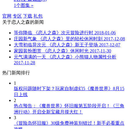
1个图集 »
官网
专区
下载
礼包
关于
恋人之森
的新闻
等你降临 《恋人之森》次元冒险进行时
2018-01-06
庄园新气象 《恋人之森》里的轻松休闲时刻
2017-12-08
大雪初临异次元 《恋人之森》新王子登场
2017-12-07
家园装扮图赏 《恋人之森》休闲时光
2017-11-30
元气满满的一天 《恋人之森》小熊猫人物属性分析
2017-11-28
热门新闻排行
1
版权问题随时下架？玩家自制虚幻5《魔兽世界》8月15
日上线
2
热点预告：《魔兽世界》怀旧服第五阶段开启！《三角
洲行动》开启全新宝藏月摸大红！
3
《冒险岛怀旧服》30级免费神装别错过！新手必看重点