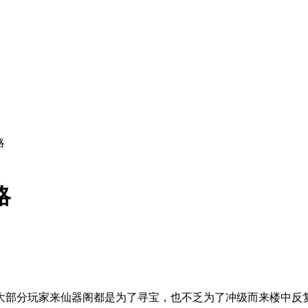
略
略
。大部分玩家来仙器阁都是为了寻宝，也不乏为了冲级而来楼中反