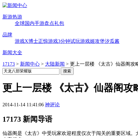
新游热游
全球
国内
手游
盘点
礼包
品牌
游戏X博士
正惊游戏
3分钟试玩
游戏姬攻堡
汐瓜酱
新闻大全
17173
>
新闻中心
>
大陆新闻
>
更上一层楼 《太古》仙器阁攻
更上一层楼 《太古》仙器阁攻
2014-11-14 11:41:06
神评论
17173 新闻导语
​仙器阁是《太古》中受玩家欢迎程度仅次于闯关的重要区域