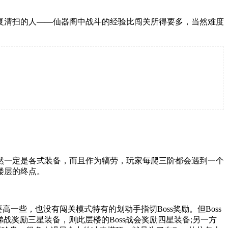
复清扫的人——仙器阁中战斗的经验比闯关所得要多，当然难度
然一定是各式装备，而且作为犒劳，玩家每爬三阶都会遇到一个
楼层的终点。
高一些，也没有闯关模式特有的划动手指切Boss奖励。但Boss
战奖励三星装备，则此层楼的Boss战会奖励四星装备;另一方