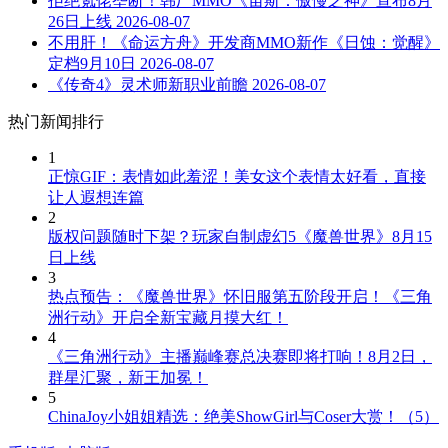
拒绝氪佬垄断！韩厂MMO《宙斯：傲慢之神》宣布8月
26日上线
2026-08-07
不用肝！《命运方舟》开发商MMO新作《日蚀：觉醒》
定档9月10日
2026-08-07
《传奇4》灵术师新职业前瞻
2026-08-07
热门新闻排行
1
正惊GIF：表情如此羞涩！美女这个表情太好看，直接
让人遐想连篇
2
版权问题随时下架？玩家自制虚幻5《魔兽世界》8月15
日上线
3
热点预告：《魔兽世界》怀旧服第五阶段开启！《三角
洲行动》开启全新宝藏月摸大红！
4
《三角洲行动》主播巅峰赛总决赛即将打响！8月2日，
群星汇聚，新王加冕！
5
ChinaJoy小姐姐精选：绝美ShowGirl与Coser大赏！（5）