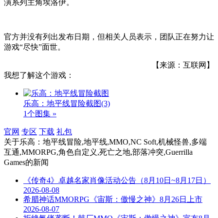
演系列主角埃洛伊。
官方并没有列出发布日期，但相关人员表示，团队正在努力让
游戏“尽快”面世。
【来源：互联网】
我想了解这个游戏：
乐高：地平线冒险截图
(3)
1个图集 »
官网
专区
下载
礼包
关于
乐高：地平线冒险,地平线,MMO,NC Soft,机械怪兽,多端
互通,MMORPG,角色自定义,死亡之地,部落冲突,Guerrilla
Games
的新闻
《传奇4》卓越名家肖像活动公告（8月10日~8月17日）
2026-08-08
希腊神话MMORPG《宙斯：傲慢之神》8月26日上市
2026-08-07