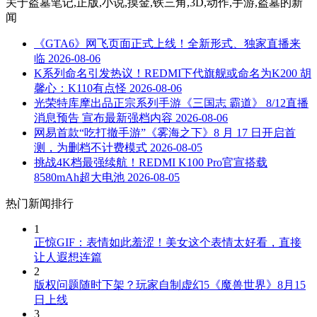
关于
盗墓笔记,正版,小说,摸金,铁三角,3D,动作,手游,盗墓
的新
闻
《GTA6》网飞页面正式上线！全新形式、独家直播来
临
2026-08-06
K系列命名引发热议！REDMI下代旗舰或命名为K200 胡
馨心：K110有点怪
2026-08-06
光荣特库摩出品正宗系列手游《三国志 霸道》 8/12直播
消息预告 宣布最新强档内容
2026-08-06
网易首款“吃打撤手游”《雾海之下》8 月 17 日开启首
测，为删档不计费模式
2026-08-05
挑战4K档最强续航！REDMI K100 Pro官宣搭载
8580mAh超大电池
2026-08-05
热门新闻排行
1
正惊GIF：表情如此羞涩！美女这个表情太好看，直接
让人遐想连篇
2
版权问题随时下架？玩家自制虚幻5《魔兽世界》8月15
日上线
3