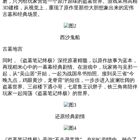
磨，只为给玩家营造一个原汁原味的盗墓世界。游戏采用高精
3D建模，从视觉上，重现了原作里那些大胆想象出来的宏伟
古墓和经典场景。
西沙鬼船
古墓地宫
同时，《盗墓笔记终极》深挖原著精髓，以原作故事为蓝本，
再现稻米心中的一幕幕经典剧情。在游戏中，玩家将与吴邪一
起，从“吴山居”开始，一起为战国帛书拍照、接到吴三省“今
晚九点，鸡眼黄沙，龙脊背”的短信，一步步进入波澜壮阔的
盗墓世界。三叔楼下遇小哥，七星鲁王识胖子，铁三角将陪伴
玩家一起闯荡《盗墓笔记终极》的世界。
还原经典剧情
《盗墓笔记终极》手游“不走寻常路”，在RPG剧情中，融合了