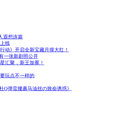
人遐想连篇
日上线
行动》开启全新宝藏月摸大红！
布，另有一张新剧照公开
群星汇聚，新王加冕！
次要玩点不一样的
简杜Q弹蛮腰裹马油丝の致命诱惑》