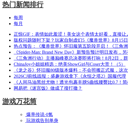
热门新闻排行
每周
每月
正惊GIF：表情如此羞涩！美女这个表情太好看，直接让
版权问题随时下架？玩家自制虚幻5《魔兽世界》8月15
热点预告：《魔兽世界》怀旧服第五阶段开启！《三角洲
《Spider-Man: Brand New Day》新预告预计明日发
《三角洲行动》主播巅峰赛总决赛即将打响！8月2日，
ChinaJoy小姐姐精选：绝美ShowGirl与Coser大赏！（5）
《龙之谷》怀旧服80级版本爆料：不会照搬正式服，这
2026CJ前线战报：盛趣游戏拿下《永恒之塔2》国服代理
《人间马油黑丝尤物！透光包裹丰腴S曲线腰臀比0.7！
网易把《迷宫饭》做成了搜打撤？
游戏万花筒
爆率传说·0氪
玩游戏告别单身