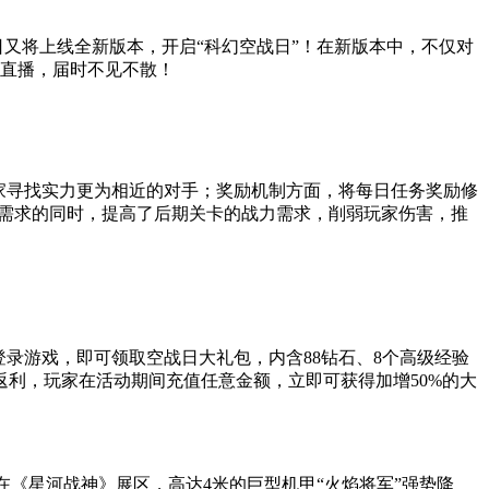
日又将上线全新版本，开启“科幻空战日”！在新版本中，不仅对
彩直播，届时不见不散！
家寻找实力更为相近的对手；奖励机制方面，将每日任务奖励修
战力需求的同时，提高了后期关卡的战力需求，削弱玩家伤害，推
登录游戏，即可领取空战日大礼包，内含88钻石、8个高级经验
值大返利，玩家在活动期间充值任意金额，立即可获得加增50%的大
场。在《星河战神》展区，高达4米的巨型机甲“火焰将军”强势降