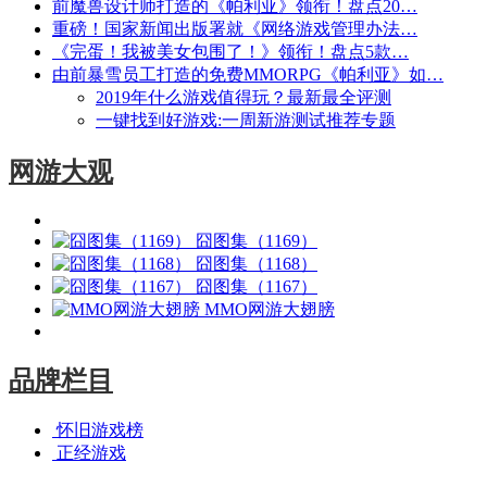
前魔兽设计师打造的《帕利亚》领衔！盘点20…
重磅！国家新闻出版署就《网络游戏管理办法…
《完蛋！我被美女包围了！》领衔！盘点5款…
由前暴雪员工打造的免费MMORPG《帕利亚》如…
2019年什么游戏值得玩？最新最全评测
一键找到好游戏:一周新游测试推荐专题
网游大观
囧图集（1169）
囧图集（1168）
囧图集（1167）
MMO网游大翅膀
品牌栏目
怀旧游戏榜
正经游戏