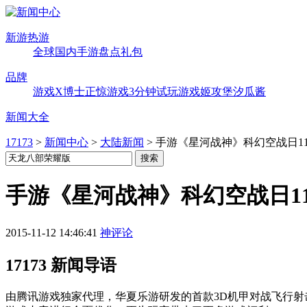
新游热游
全球
国内
手游
盘点
礼包
品牌
游戏X博士
正惊游戏
3分钟试玩
游戏姬攻堡
汐瓜酱
新闻大全
17173
>
新闻中心
>
大陆新闻
>
手游《星河战神》科幻空战日11
手游《星河战神》科幻空战日11
2015-11-12 14:46:41
神评论
17173 新闻导语
由腾讯游戏独家代理，华夏乐游研发的首款3D机甲对战飞行射击