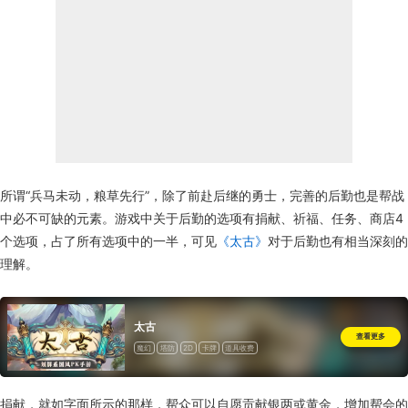
所谓“兵马未动，粮草先行”，除了前赴后继的勇士，完善的后勤也是帮战
中必不可缺的元素。游戏中关于后勤的选项有捐献、祈福、任务、商店4
个选项，占了所有选项中的一半，可见
《太古》
对于后勤也有相当深刻的
理解。
太古
查看更多
魔幻
塔防
2D
卡牌
道具收费
捐献，就如字面所示的那样，帮众可以自愿贡献银两或黄金，增加帮会的