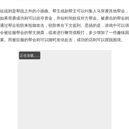
征战则是帮战之外的小插曲。帮主或副帮主可以纠集人马突袭其他帮会，
如果突袭成功则可以掠夺资金，并短时间奴役对方帮会。被袭击的帮会则
通过帮众驻防来抵御攻击，驻防将在下文提到。恶搞的是，游戏中可以强
令被征服帮会的帮主挑粪，或者进行鞭笞或殴打，多少增加了一些趣味因
素。而被征服的帮会则可以随时发动反击，成功的话则可以摆脱困境。
正在加载……