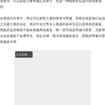
冒险等，可以获取少量帮威以及体力，也是一种锻炼帮众战力的有效途
径。
在帮战与任务中，帮众可以获取大量的荣誉与帮威，而商店就是他们征战
之后最主要的去处。商店中会出售令人垂涎的各种宝石以及精良的装备，
而购买这些物资不能依靠银两或黄金，唯一货币就是帮威与荣誉，无数帮
众在此激励下奋勇争先、前赴后继，因为表现越是拔尖，获取的帮威与荣
誉越是丰厚。
正在加载……