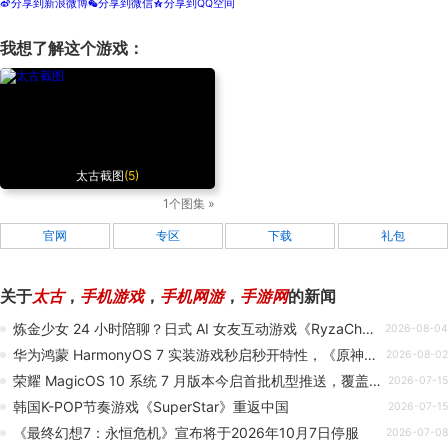
分享到新浪微博
分享到微信
分享到QQ空间
t
w
z
我想了解这个游戏：
太古截图
(5)
1个图集 »
官网
专区
下载
礼包
关于
太古
，
手机游戏
，
手机网游
，
手游网
的新闻
炼金少女 24 小时陪聊？日式 AI 女友互动游戏《RyzaChat》开启预约
2026-08-04
华为鸿蒙 HarmonyOS 7 实装游戏秒启秒开特性，《原神》《洛克王国》等可极速启动
2026-08-02
荣耀 MagicOS 10 系统 7 月版本今启首批机型推送，覆盖 Magic8、数字 600 等系列手机
2026-07-15
韩国K-POP节奏游戏《SuperStar》重返中国
2026-07-15
《最终幻想7：永恒危机》宣布将于2026年10月7日停服
2026-07-08