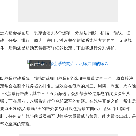
进入帮会界面后，玩家会看到8个选项，分别是捐献、祈福、帮战、征
战、任务、排行、商店、宗门，涉及整个帮战系统的方方面面，无论战
斗、后勤还是功勋奖赏都有详细的设定，下面将进行分别讲解。
正在加载……
既然是帮战系统，“帮战”选项自然是8个选项中最重要的一个，将直接决
定帮会在整个服务器的排名。游戏会在每周的周三、周四、周五、周六晚
上8点举行帮战，其中三四五为海选，众多帮会经过激烈的淘汰决出八
强，而在周六，八强将进行争夺总冠军的角逐。在战斗开始之前，帮主需
要点出20名入帮满7天的帮众参战(可以包括帮主自己)，战斗采用实时
制，任何参与战斗的成员都可以收获大量帮威与荣誉。能为帮会出战，是
帮众至高的荣耀。