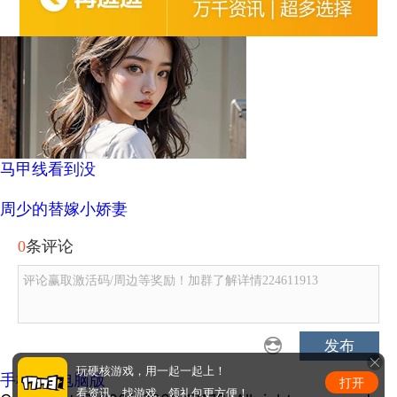
马甲线看到没
周少的替嫁小娇妻
0
条评论
评论赢取激活码/周边等奖励！加群了解详情224611913
发布
玩硬核游戏，用一起一起上！
手机版
|
电脑版
打开
看资讯、找游戏、领礼包更方便！