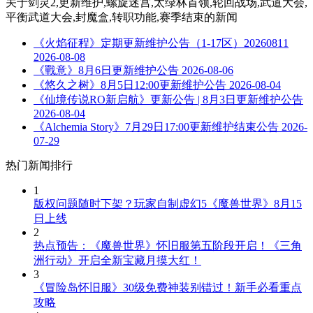
关于
剑灵2,更新维护,螺旋迷宫,太绿林首领,轮回战场,武道大会,
平衡武道大会,封魔盒,转职功能,赛季结束
的新闻
《火焰征程》定期更新维护公告（1-17区）20260811
2026-08-08
《戰意》8月6日更新维护公告
2026-08-06
《悠久之树》8月5日12:00更新维护公告
2026-08-04
《仙境传说RO新启航》更新公告 | 8月3日更新维护公告
2026-08-04
《Alchemia Story》7月29日17:00更新维护结束公告
2026-
07-29
热门新闻排行
1
版权问题随时下架？玩家自制虚幻5《魔兽世界》8月15
日上线
2
热点预告：《魔兽世界》怀旧服第五阶段开启！《三角
洲行动》开启全新宝藏月摸大红！
3
《冒险岛怀旧服》30级免费神装别错过！新手必看重点
攻略