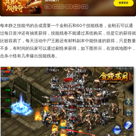
查看更多
魔幻
角色扮演
2.5D
即时
传奇
每本静之技能书的合成需要一个金刚石和
60
个技能残卷，金刚石可以通
过每日首冲还有抽奖获得，技能残卷不能通过系统购买，但是它的获得就
比较容易了，每天活动中尸王殿还有材料副本中能快速的获得，只是数量
不多，有时间的玩家可以通过刷怪来获得，如下图所示，在游戏地图中，
击杀小怪有几率爆出技能残卷。