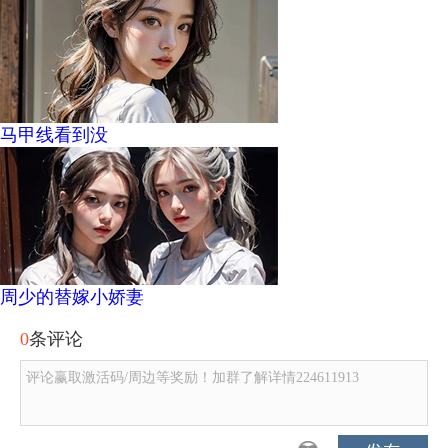
马甲线看到没
周少的替嫁小娇妻
0
条评论
评论赢取激活码/周边等奖励！加群了解详情224611913