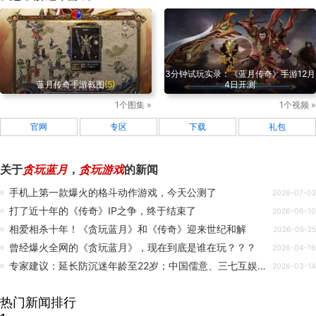
3分钟试玩实录：《蓝月传奇》手游12月
蓝月传奇手游截图
(5)
4日开测
1个图集 »
1个视频 »
官网
专区
下载
礼包
关于
贪玩蓝月
，
贪玩游戏
的新闻
手机上第一款爆火的格斗动作游戏，今天公测了
2026-07-02
打了近十年的《传奇》IP之争，终于结束了
2026-06-10
相爱相杀十年！《贪玩蓝月》和《传奇》迎来世纪和解
2026-05-25
曾经爆火全网的《贪玩蓝月》，现在到底是谁在玩？？？
2026-04-16
专家建议：延长防沉迷年龄至22岁；中国儒意、三七互娱参投AI视频生成企业；《洛克王国》即将上线｜ 周报
2026-03-14
热门新闻排行