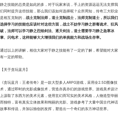
静之技能的总类是如此的多，对于玩家来说，手上的资源远远无法支撑我
们同时提升这些技能，那么我们该如何选择呢？众所周知，传奇三大职业
是相互克制的，
战士克制法师，道士克制战士，法师克制道士，所以我们
选择学习的技能也应该针对这些方面，战士不妨学习静之群毒诡术、狂风
破，法师可以学习静之烈焰剑法、逐天剑法，道士需要学习静之急寒冰
掌、闪电术，这样能够大大增强我们的单挑能力和战场生存率。
通过以上的讲解，相信大家对于静之技能有了一定的了解，希望能对大家
有一定的帮助。
【关于贪玩蓝月】
《贪玩蓝月：王者传奇》是一款大型多人
ARPG
游戏，采用全
2.5D
图像技
术，通过即时的光影成像技术，营造亦真亦幻的游戏世界。游戏美术设计
上汲取了东西方的美术元素，使用玄幻而写实的美术风格，人物造型华丽
而独特，富有真实立体效果和绚丽的光影。游戏参考了大量中国古代神话
故事和传说，并加以独创的发挥，塑造出一个奇幻的东方神话世界。