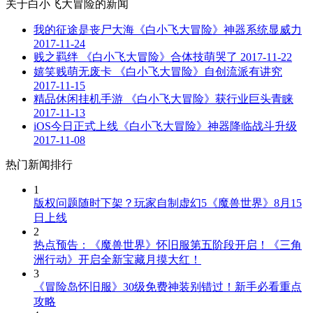
关于
白小飞大冒险
的新闻
我的征途是丧尸大海《白小飞大冒险》神器系统显威力
2017-11-24
贱之羁绊 《白小飞大冒险》合体技萌哭了
2017-11-22
嬉笑贱萌无废卡 《白小飞大冒险》自创流派有讲究
2017-11-15
精品休闲挂机手游 《白小飞大冒险》获行业巨头青睐
2017-11-13
iOS今日正式上线《白小飞大冒险》神器降临战斗升级
2017-11-08
热门新闻排行
1
版权问题随时下架？玩家自制虚幻5《魔兽世界》8月15
日上线
2
热点预告：《魔兽世界》怀旧服第五阶段开启！《三角
洲行动》开启全新宝藏月摸大红！
3
《冒险岛怀旧服》30级免费神装别错过！新手必看重点
攻略