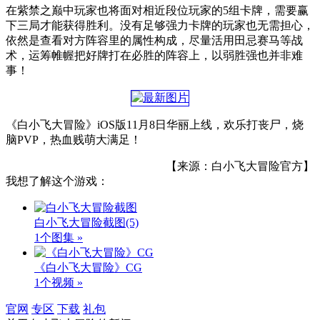
在紫禁之巅中玩家也将面对相近段位玩家的5组卡牌，需要赢
下三局才能获得胜利。没有足够强力卡牌的玩家也无需担心，
依然是查看对方阵容里的属性构成，尽量活用田忌赛马等战
术，运筹帷幄把好牌打在必胜的阵容上，以弱胜强也并非难
事！
《白小飞大冒险》iOS版11月8日华丽上线，欢乐打丧尸，烧
脑PVP，热血贱萌大满足！
【来源：白小飞大冒险官方】
我想了解这个游戏：
白小飞大冒险截图
(5)
1个图集 »
《白小飞大冒险》CG
1个视频 »
官网
专区
下载
礼包