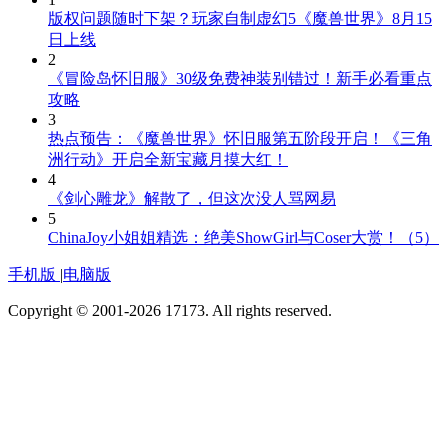
版权问题随时下架？玩家自制虚幻5《魔兽世界》8月15
日上线
2
《冒险岛怀旧服》30级免费神装别错过！新手必看重点
攻略
3
热点预告：《魔兽世界》怀旧服第五阶段开启！《三角
洲行动》开启全新宝藏月摸大红！
4
《剑心雕龙》解散了，但这次没人骂网易
5
ChinaJoy小姐姐精选：绝美ShowGirl与Coser大赏！（5）
手机版
|
电脑版
Copyright © 2001-2026 17173. All rights reserved.