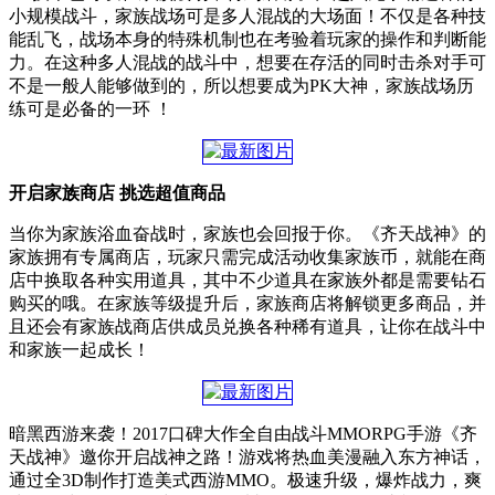
小规模战斗，家族战场可是多人混战的大场面！不仅是各种技
能乱飞，战场本身的特殊机制也在考验着玩家的操作和判断能
力。在这种多人混战的战斗中，想要在存活的同时击杀对手可
不是一般人能够做到的，所以想要成为PK大神，家族战场历
练可是必备的一环 ！
开启家族商店 挑选超值商品
当你为家族浴血奋战时，家族也会回报于你。《齐天战神》的
家族拥有专属商店，玩家只需完成活动收集家族币，就能在商
店中换取各种实用道具，其中不少道具在家族外都是需要钻石
购买的哦。在家族等级提升后，家族商店将解锁更多商品，并
且还会有家族战商店供成员兑换各种稀有道具，让你在战斗中
和家族一起成长！
暗黑西游来袭！2017口碑大作全自由战斗MMORPG手游《齐
天战神》邀你开启战神之路！游戏将热血美漫融入东方神话，
通过全3D制作打造美式西游MMO。极速升级，爆炸战力，爽