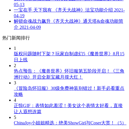
05-13
一宝在手 天下我有 《齐天大战神》法宝功能介绍
2021-
04-19
解锁命魂战力飙升《齐天大战神》通天塔&命魂功能简
介
2021-04-09
热门新闻排行
1
版权问题随时下架？玩家自制虚幻5《魔兽世界》8月15
日上线
2
热点预告：《魔兽世界》怀旧服第五阶段开启！《三角
洲行动》开启全新宝藏月摸大红！
3
《冒险岛怀旧服》30级免费神装别错过！新手必看重点
攻略
4
正惊GIF：表情如此羞涩！美女这个表情太好看，直接
让人遐想连篇
5
ChinaJoy小姐姐精选：绝美ShowGirl与Coser大赏！（5）