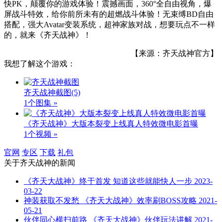
快PK，颠覆你的游戏体验！震撼画面，360°全自由视角，爆
屏战斗特效，给你前所未有的超燃战斗体验！无束缚BD自由
搭配，强大Avatar变装系统，超神家族对战，想要玩点不一样
的，就来《齐天战神》！
【来源：齐天战神官方】
我想了解这个游戏：
齐天战神截图
(5)
1个图集 »
《齐天战神》大版本裂变上线真人特效微电影首曝
1个视频 »
官网
专区
下载
礼包
关于
齐天战神
的新闻
《齐天大战神》终于首发 知道这些就能快人一步
2023-
03-22
神装获取不发愁 《齐天大战神》效率刷BOSS攻略
2021-
05-21
伙伴同心横扫前路 《齐天大战神》伙伴玩法讲解
2021-