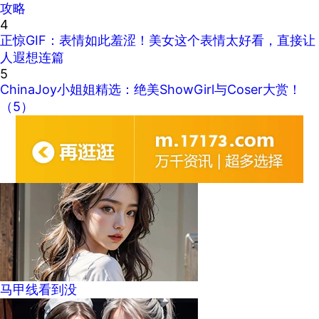
攻略
4
正惊GIF：表情如此羞涩！美女这个表情太好看，直接让
人遐想连篇
5
ChinaJoy小姐姐精选：绝美ShowGirl与Coser大赏！
（5）
马甲线看到没