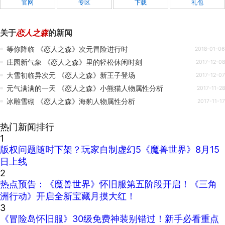
官网
专区
下载
礼包
关于
恋人之森
的新闻
等你降临 《恋人之森》次元冒险进行时
2018-01-06
庄园新气象 《恋人之森》里的轻松休闲时刻
2017-12-08
大雪初临异次元 《恋人之森》新王子登场
2017-12-07
元气满满的一天 《恋人之森》小熊猫人物属性分析
2017-11-28
冰雕雪砌 《恋人之森》海豹人物属性分析
2017-11-17
热门新闻排行
1
版权问题随时下架？玩家自制虚幻5《魔兽世界》8月15
日上线
2
热点预告：《魔兽世界》怀旧服第五阶段开启！《三角
洲行动》开启全新宝藏月摸大红！
3
《冒险岛怀旧服》30级免费神装别错过！新手必看重点