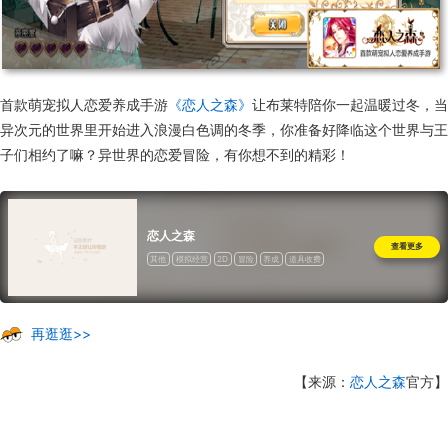
首款萌宠拟人恋爱养成手游
《恋人之森》
让布莱特陪你一起温暖过冬，当
异次元的世界里开始进入浪漫白色调的冬季，你准备好降临这个世界与王
子们相约了嘛？异世界的恋爱冒险，有你想不到的精彩！
恋人之森
查看更多
其他
模拟经营
2D
冒险
养成
道具收费
再逛逛>>
【来源：
恋人之森
官方】