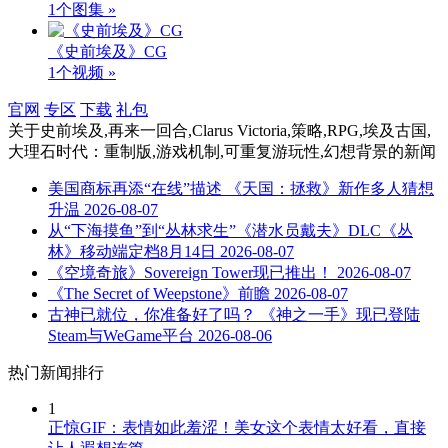
1个图集 »
《史前埃及》CG
1个视频 »
官网
专区
下载
礼包
关于
史前埃及,再来一回合,Clarus Victoria,策略,RPG,埃及古国,
大理石时代：重制版,游戏机制,可重复游玩性,幻想背景
的新闻
美国商标再添“在线”描述 《天国：拯救》新作多人猜想
升温
2026-08-07
从“下海摸鱼”到“丛林求生”《潜水员戴夫》DLC《丛
林》移动端定档8月14日
2026-08-07
《空境奇旅》Sovereign Tower现已推出！
2026-08-07
《The Secret of Weepstone》前瞻
2026-08-07
古神已就位，你准备好了吗？ 《神之一手》现已登陆
Steam与WeGame平台
2026-08-06
热门新闻排行
1
正惊GIF：表情如此羞涩！美女这个表情太好看，直接