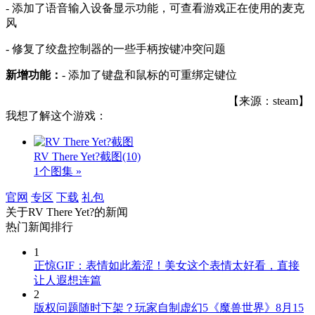
- 添加了语音输入设备显示功能，可查看游戏正在使用的麦克
风
- 修复了绞盘控制器的一些手柄按键冲突问题
新增功能：
- 添加了键盘和鼠标的可重绑定键位
【来源：steam】
我想了解这个游戏：
RV There Yet?截图
(10)
1个图集 »
官网
专区
下载
礼包
关于
RV There Yet?
的新闻
热门新闻排行
1
正惊GIF：表情如此羞涩！美女这个表情太好看，直接
让人遐想连篇
2
版权问题随时下架？玩家自制虚幻5《魔兽世界》8月15