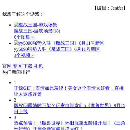
【编辑：Jenifer】
我想了解这个游戏：
魔战三国-游戏场景
(18)
6个图集 »
yy5090强势入驻《魔战三国》6月11号新区
3个视频 »
官网
专区
下载
礼包
热门新闻排行
1
正惊GIF：表情如此羞涩！美女这个表情太好看，直接
让人遐想连篇
2
版权问题随时下架？玩家自制虚幻5《魔兽世界》8月15
日上线
3
热点预告：《魔兽世界》怀旧服第五阶段开启！《三角
洲行动》开启全新宝藏月摸大红！