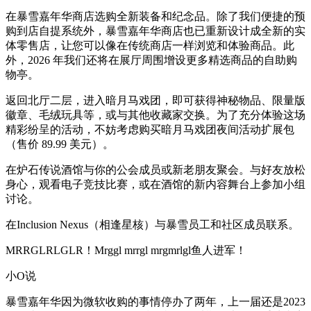
在暴雪嘉年华商店选购全新装备和纪念品。除了我们便捷的预
购到店自提系统外，暴雪嘉年华商店也已重新设计成全新的实
体零售店，让您可以像在传统商店一样浏览和体验商品。此
外，2026 年我们还将在展厅周围增设更多精选商品的自助购
物亭。
返回北厅二层，进入暗月马戏团，即可获得神秘物品、限量版
徽章、毛绒玩具等，或与其他收藏家交换。为了充分体验这场
精彩纷呈的活动，不妨考虑购买暗月马戏团夜间活动扩展包
（售价 89.99 美元）。
在炉石传说酒馆与你的公会成员或新老朋友聚会。与好友放松
身心，观看电子竞技比赛，或在酒馆的新内容舞台上参加小组
讨论。
在Inclusion Nexus（相逢星核）与暴雪员工和社区成员联系。
MRRGLRLGLR！Mrggl mrrgl mrgmrlgl鱼人进军！
小O说
暴雪嘉年华因为微软收购的事情停办了两年，上一届还是2023