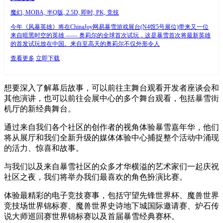
魔幻, MOBA, 半Q版, 2.5D, 即时, PK, 竞技
今年《风暴英雄》将在ChinaJoy网易暴雪游戏展台(N4馆5号展位)带来又一位
来自暗黑时空的英雄 —— 奥莉尔的全球首次试玩，这是暴雪首次将最新英雄
的首发试玩放在中国。来自至高天的奥莉尔不仅外形令人
查看更多
立即下载
想要深入了解幕后故事，可以前往主舞台观看开发者座谈会和
其他演讲，也可以前往会展中心的多个舞台观看，包括暴雪街
机厅的新经典舞台。
通过来自我们各个社区的创作者的视角体验暴雪嘉年华，他们
将从展厅和我们全新升级的媒体体验中心捕捉整个活动中涌现
的活力、惊喜和故事。
与我们以及来自暴雪社区的众多才华横溢的艺术家们一起庆祝
社区之夜，我们将举办我们最喜欢的角色扮演比赛。
体验最精彩的电子竞技赛事，包括守望先锋世界杯、魔兽世界
竞技场世界锦标赛、魔兽世界史诗地下城国际邀请赛、炉石传
说大师巡回赛世界锦标赛以及首届暴雪经典赛杯。