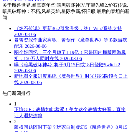
关于
魔兽世界,暴雪嘉年华,暗黑破坏神IV,守望先锋2,炉石传说,
暗黑破坏神：不朽,风暴英雄,星际争霸,怀旧服,最后的泰坦
的新
闻
《炉石传说》更新36.2引擎升级，终止Win7系统支持
2026-08-06
暴雪资深作曲家离职，曾创作《魔兽世界》等多款游戏
配乐
2026-08-06
图个好回忆：三个月赚了1.19亿！它是国内横版网游鼻
祖，150万人同时在线
2026-08-06
曝《暗黑破坏神4》将于9月15日或18日登陆Switch 2
2026-08-06
新地图全服进度系统《魔兽世界》时光服P5阶段今日上
线
2026-08-06
热门新闻排行
1
正惊GIF：表情如此羞涩！美女这个表情太好看，直接
让人遐想连篇
2
版权问题随时下架？玩家自制虚幻5《魔兽世界》8月15