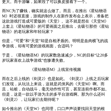
更大。而手游嘛，如果毁了可以换皮接着下一个。
而NC为了赚钱，确实就这么做了。而且，在推出《星钻物语
M》时还很直接，游戏的制作人在新作发布会上表示，准备把
这款游戏打造成可爱版的《天堂》。这不就是想在《天堂M》
上套上《星钻物语》的可爱画面之后推出，去吸引那些《星钻
物语》的老玩家和年轻玩家？
但是，“可爱”和“天堂”却是自相矛盾的。明明是血肉横飞的战
争游戏，却有可爱的游戏画面，合适吗？
于是，《星钻物语M》的玩家数急速减少，NC的目标“让20多
岁玩家喜欢上战争游戏”也惨遭失败。
《星钻物语M》上线宣传视频
而在之后上线的《剑灵2》也是如此。《剑灵2》上线之后玩家
们发现，从玩法上来说，这就是武侠风的《天堂M》啊。而
且，站桩，自动战斗，毫无动作性可言，甚至连前作都不如。
但是，这是一款以手游为主的多平台游戏啊。那为什么还叫
《剑灵2》，让玩家们去期待呢？
如今推出的《天堂W》也同理，口口声声说要找回天堂的根