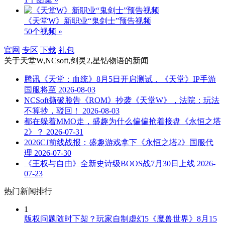
《天堂W》新职业“鬼剑士”预告视频
50个视频 »
官网
专区
下载
礼包
关于
天堂W,NCsoft,剑灵2,星钻物语
的新闻
腾讯《天堂：血统》8月5日开启测试，《天堂》IP手游
国服将至
2026-08-03
NCSoft撕破脸告《ROM》抄袭《天堂W》，法院：玩法
不算抄，驳回！
2026-08-03
都在躲着MMO走，盛趣为什么偏偏抢着接盘《永恒之塔
2》？
2026-07-31
2026CJ前线战报：盛趣游戏拿下《永恒之塔2》国服代
理
2026-07-30
《王权与自由》全新史诗级BOOS战7月30日上线
2026-
07-23
热门新闻排行
1
版权问题随时下架？玩家自制虚幻5《魔兽世界》8月15