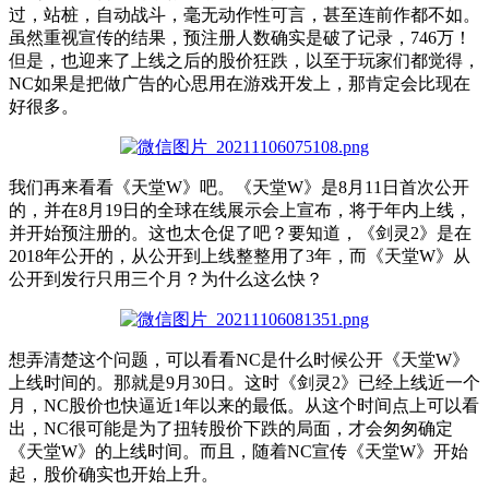
过，站桩，自动战斗，毫无动作性可言，甚至连前作都不如。
虽然重视宣传的结果，预注册人数确实是破了记录，746万！
但是，也迎来了上线之后的股价狂跌，以至于玩家们都觉得，
NC如果是把做广告的心思用在游戏开发上，那肯定会比现在
好很多。
我们再来看看《天堂W》吧。《天堂W》是8月11日首次公开
的，并在8月19日的全球在线展示会上宣布，将于年内上线，
并开始预注册的。这也太仓促了吧？要知道，《剑灵2》是在
2018年公开的，从公开到上线整整用了3年，而《天堂W》从
公开到发行只用三个月？为什么这么快？
想弄清楚这个问题，可以看看NC是什么时候公开《天堂W》
上线时间的。那就是9月30日。这时《剑灵2》已经上线近一个
月，NC股价也快逼近1年以来的最低。从这个时间点上可以看
出，NC很可能是为了扭转股价下跌的局面，才会匆匆确定
《天堂W》的上线时间。而且，随着NC宣传《天堂W》开始
起，股价确实也开始上升。