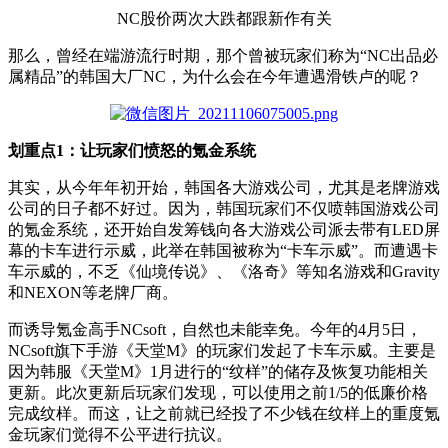
NC股价两次大跌都跟新作有关
那么，曾经在端游流行时期，那个曾被玩家们称为“NC出品必
属精品”的韩国大厂NC，为什么会在今年遭遇滑铁卢的呢？
划重点1：让玩家们愤怒的氪金系统
其实，从今年年初开始，韩国各大游戏公司，尤其是老牌游戏
公司的日子都不好过。因为，韩国玩家们不仅喷韩国游戏公司
的氪金系统，还开始自发筹钱向各大游戏公司派去带有LED屏
幕的卡车进行示威，此举在韩国被称为“卡车示威”。而遭遇卡
车示威的，不乏《仙境传说》、《洛奇》等知名游戏和Gravity
和NEXON等老牌厂商。
而诱导氪金高手NCsoft，自然也未能幸免。今年的4月5日，
NCsoft旗下手游《天堂M》的玩家们发起了卡车示威。主要是
因为韩服《天堂M》1月进行的“纹样”的储存及恢复功能相关
更新。此次更新后玩家们发现，可以使用之前1/5的低廉价格
完成纹样。而这，让之前就已经投了不少钱在纹样上的重度氪
金玩家们觉得不公平进行抗议。