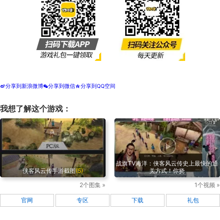
分享到新浪微博
分享到微信
分享到QQ空间
t
w
z
我想了解这个游戏：
战旗TV海洋：侠客风云传史上最快的通
侠客风云传手游截图
(5)
关方式！你挠
2个图集 »
1个视频 »
官网
专区
下载
礼包