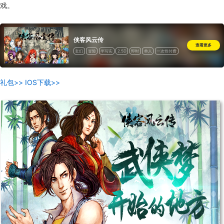
戏。
侠客风云传
查看更多
玄幻
冒险
半写实
2.5D
即时
单人
一次性付费
礼包>>
IOS下载>>