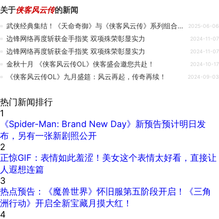
关于
侠客风云传
的新闻
武侠经典集结！《天命奇御》与《侠客风云传》系列组合包登陆Steam
2025-06-06
边锋网络再度斩获金手指奖 双项殊荣彰显实力
2024-11-07
边锋网络再度斩获金手指奖 双项殊荣彰显实力
2024-11-07
金秋十月 《侠客风云传OL》侠客盛会邀您共赴！
2024-10-17
《侠客风云传OL》九月盛筵：风云再起，传奇再续！
2024-09-03
热门新闻排行
1
《Spider-Man: Brand New Day》新预告预计明日发
布，另有一张新剧照公开
2
正惊GIF：表情如此羞涩！美女这个表情太好看，直接让
人遐想连篇
3
热点预告：《魔兽世界》怀旧服第五阶段开启！《三角
洲行动》开启全新宝藏月摸大红！
4